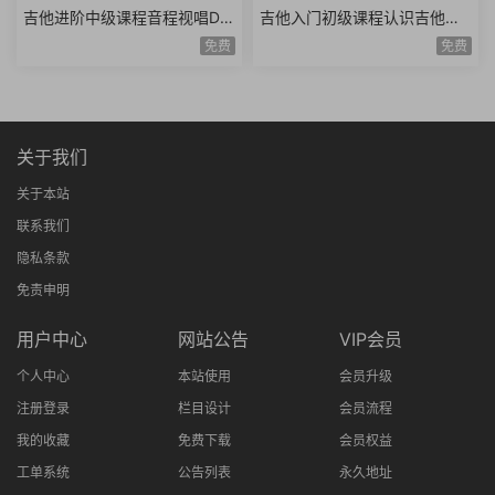
吉他进阶中级课程音程视唱D调
吉他入门初级课程认识吉他调
和弦靠弦练习扫弦基础强五和
音调弦E调音阶弹唱练习基础乐
免费
免费
弦转位和弦14课时
理空弦弹唱20课时
关于我们
关于本站
联系我们
隐私条款
免责申明
用户中心
网站公告
VIP会员
个人中心
本站使用
会员升级
注册登录
栏目设计
会员流程
我的收藏
免费下载
会员权益
工单系统
公告列表
永久地址