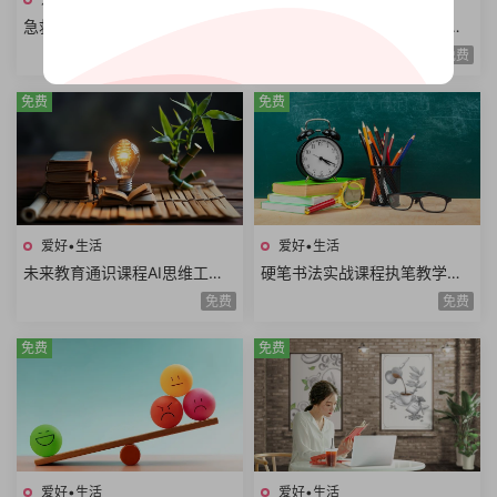
急救知识普及课程急救流程心
自我快速成长课程案例拆解职
肺复苏哮喘发作止血包扎急性
场学习生活场景高效成长方法
免费
免费
腹痛急救技能
论个人竞争力
免费
免费
爱好•生活
爱好•生活
未来教育通识课程AI思维工程
硬笔书法实战课程执笔教学基
思维系统思维美学思维熵增思
本笔画偏旁部首间架结构例字
免费
免费
维哲学思维概率思维51课时
练习250课时+控笔课件
免费
免费
爱好•生活
爱好•生活