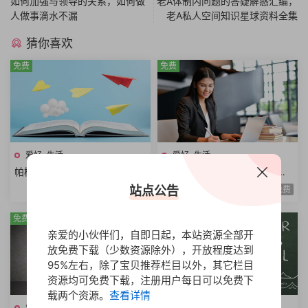
如何加强与领导的关系，如何做
老A体制内问题的答疑解惑汇编，
人做事滴水不漏
老A私人空间知识星球资料全集
猜你喜欢
免费
免费
爱好•生活
爱好•生活
帕梅拉健身课程全集热身运动
尊巴热舞减脂课程全身燃脂美
全身训练腹部训练臀腿训练舞
胸塑型缩腰平腹提臀塑腿Zumb
站点公告
免费
免费
蹈系列瑜伽系列
a极速减脂12课时
免费
免费
亲爱的小伙伴们，自即日起，本站资源全部开
放免费下载（少数资源除外），开放程度达到
95%左右，除了宝贝推荐栏目以外，其它栏目
资源均可免费下载，注册用户每日可以免费下
载两个资源。
查看详情
爱好•生活
爱好•生活