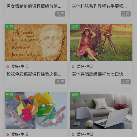
男女情绪价值课程情绪价值需
吉他扫弦系列教程右手要领变
求情绪价值类型情绪价值实例
速练习右手切音左手切音组合
免费
免费
思维方式差异10课时
练习12课时
免费
免费
爱好•生活
爱好•生活
和弦色彩编配课程经验之谈伴
吉他弹唱高级课程七七口诀音
奏方法高级和弦编曲解析扒谱
程推算简谱视唱和弦构成音阶
免费
免费
思路7课时
练习旋律和弦54课时
免费
免费
爱好•生活
爱好•生活