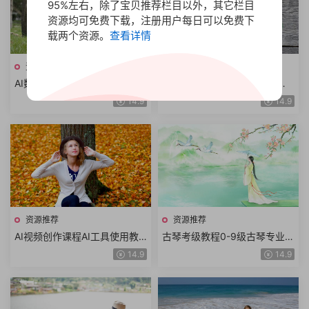
95%左右，除了宝贝推荐栏目以外，其它栏目
资源均可免费下载，注册用户每日可以免费下
载两个资源。
查看详情
资源推荐
资源推荐
AI数字人变现实操课程短视频
AI工具GPT入门教程从基础概
涨粉数字人拍摄数字人工具数
念到高级功能从技术进阶到实
14.9
14.9
字人推广AI流量变现
战讲解ChatGPT
资源推荐
资源推荐
AI视频创作课程AI工具使用教
古琴考级教程0-9级古琴专业乐
学Ai绘画视频剪辑创意视频案
理基本功强化25首琴曲精讲线
14.9
14.9
例教学数字创作完全攻略
上进阶视频课程