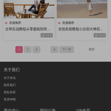
资源推荐
资源推荐
古琴实战教程从零基础到师资
吉他系统教程小白到大神初级
基础指法示范演奏详细教学精
弹唱基础扒歌即兴solo扫弦实
14.9
14.9
修讲解共113课时
战指弹练习共102课时
1
2
3
...
8
下一页
跳转
关于我们
关于本站
联系我们
隐私条款
免责申明
用户中心
网站公告
VIP会员