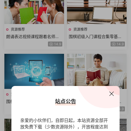
资源推荐
资源推荐
朗诵表达视频课程跟着名师学
围棋初级入门课程合集零基础
习作品朗诵诗歌童话寓言散文
学围棋快乐学习围棋动画围棋
14.9
14.9
朗诵技巧表达技巧
教学围棋学堂围棋口诀
资源推荐
资源推荐
站点公告
围棋中级实战课程合集中级棋
网络爬虫体系课程从小白到高
理基本定式骗招怪招变化解析
手轻松搞定网络爬虫快速掌握
14.9
14.9
对杀技巧围棋布局围棋教室
爬虫技术共52讲
亲爱的小伙伴们，自即日起，本站资源全部开
放免费下载（少数资源除外），开放程度达到