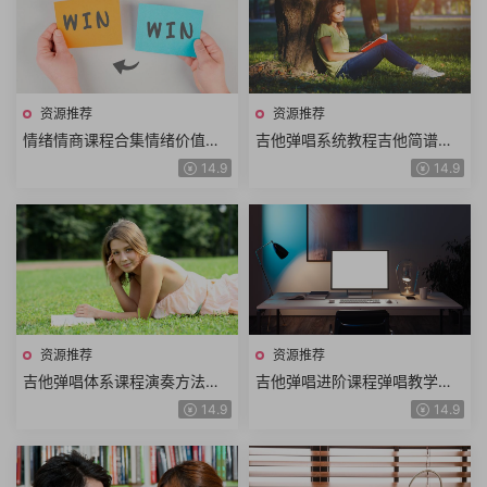
资源推荐
资源推荐
情绪情商课程合集情绪价值洞
吉他弹唱系统教程吉他简谱曲
悉人性提高情商人际交往沟通
谱300首吉他从入门到进阶到
14.9
14.9
交流识人技巧情绪管理
高阶体系大课157小课时
资源推荐
资源推荐
吉他弹唱体系课程演奏方法吉
吉他弹唱进阶课程弹唱教学前
他乐理音阶设计扫弦方法吉他
奏示范前奏教学全曲示范全曲
14.9
14.9
和弦识谱记谱系统化教学
教学+电子版吉他谱