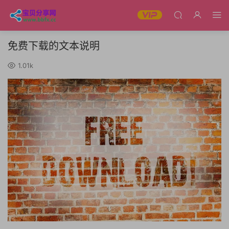
免费下载的文本说明
1.01k