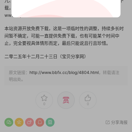
九、由于源码程序与技术服务密不可分，本站暂不支持免费下
载，若要查看更多源码程序，可以访问天下源码网
www.txym.cc
本站资源开放免费下载，这是一项临时性的调整，持续多长时
间暂不确定，可能一直提供免费下载，也有可能某个时间中
止，完全要视具体情形而定，最后只能说且行且珍惜。
二零二五年十二月二十三日（宝贝分享网）
原文链接：
http://www.bbfx.cc/blog/4804.html
，转载请注
明出处。
赏
0
0
分享海报