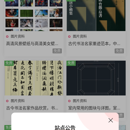
图片资料
图片资料
高清风景壁纸与高清美女壁
古代书法名家墨迹范本，中国
纸，彼岸图库高清壁纸400张
法书碑帖图片合集
免费
免费
全集
免费
免费
图片资料
图片资料
古今书法名家作品欣赏，书法
室内常用的图块与详图，室内
字帖字体图片合集
装饰设计图片合集
免费
免费
站点公告
免费
免费