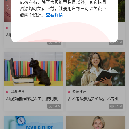
95%左右，除了宝贝推荐栏目以外，其它栏目
资源均可免费下载，注册用户每日可以免费下
载两个资源。
查看详情
资源推荐
资源推荐
AI数字人变现实操课程短视频
AI工具GPT入门教程从基础概
涨粉数字人拍摄数字人工具数
念到高级功能从技术进阶到实
14.9
14.9
字人推广AI流量变现
战讲解ChatGPT
资源推荐
资源推荐
AI视频创作课程AI工具使用教
古琴考级教程0-9级古琴专业乐
学Ai绘画视频剪辑创意视频案
理基本功强化25首琴曲精讲线
14.9
14.9
例教学数字创作完全攻略
上进阶视频课程