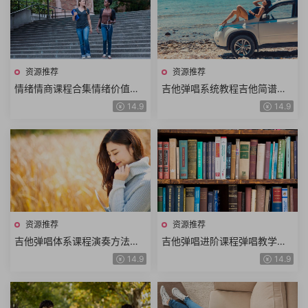
资源推荐
资源推荐
情绪情商课程合集情绪价值洞
吉他弹唱系统教程吉他简谱曲
悉人性提高情商人际交往沟通
谱300首吉他从入门到进阶到
14.9
14.9
交流识人技巧情绪管理
高阶体系大课157小课时
资源推荐
资源推荐
吉他弹唱体系课程演奏方法吉
吉他弹唱进阶课程弹唱教学前
他乐理音阶设计扫弦方法吉他
奏示范前奏教学全曲示范全曲
14.9
14.9
和弦识谱记谱系统化教学
教学+电子版吉他谱