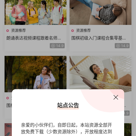
资源推荐
资源推荐
朗诵表达视频课程跟着名师学
围棋初级入门课程合集零基础
习作品朗诵诗歌童话寓言散文
学围棋快乐学习围棋动画围棋
14.9
14.9
朗诵技巧表达技巧
教学围棋学堂围棋口诀
资源推荐
资源推荐
站点公告
围棋中级实战课程合集中级棋
网络爬虫体系课程从小白到高
理基本定式骗招怪招变化解析
手轻松搞定网络爬虫快速掌握
14.9
14.9
对杀技巧围棋布局围棋教室
爬虫技术共52讲
亲爱的小伙伴们，自即日起，本站资源全部开
放免费下载（少数资源除外），开放程度达到