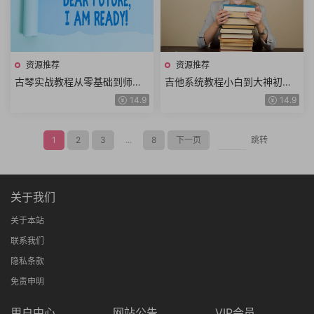
资源推荐
资源推荐
古琴实战教程从零基础到师资
吉他系统教程小白到大神初级
基础指法示范演奏详细教学精
弹唱基础扒歌即兴solo扫弦实
14.9
14.9
修讲解共113课时
战指弹练习共102课时
1
2
3
...
8
下一页
跳转
关于我们
关于本站
联系我们
隐私条款
免责申明
用户中心
网站公告
VIP会员