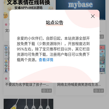
站点公告
软件推荐
软件推荐
文本表情在线转换源码文字符
电脑数据实现集中管理，个人
号加密解密网络暗号密文聊天
本地知识管理神器
3.8
3.8
亲爱的小伙伴们，自即日起，本站资源全部开
网上评论软件工具+安卓APP
放免费下载（少数资源除外），开放程度达到
95%左右，除了宝贝推荐栏目以外，其它栏目
资源均可免费下载，注册用户每日可以免费下
载两个资源。
查看详情
软件推荐
软件推荐
不要因为名字耽误了孩子一
网络主持喊麦搞笑游戏生活音
生，数理三才五行八卦宝宝取
效，直播主播自媒体音效辅助V
3.8
3.8
名神器
2正式版