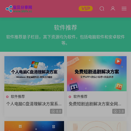
软件推荐
软件推荐是子栏目，其下资源均为软件，包括电脑软件和安卓软件
等。
软件推荐
软件推荐
个人电脑C盘清理解决方案系统
免费短剧追剧解决方案全网真
盘全面瘦身C盘爆红安全清理方
人短剧AI短剧漫剧竖屏剧横屏
8.8
3.8
法C盘空间不足清理步骤软件工
剧海量短剧免费观看网盘短剧
具
全集资源