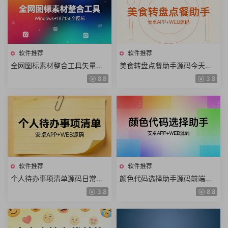
软件推荐
软件推荐
全网图标素材整合工具矢量图
美食转盘点餐助手源码今天吃
标资源集成软件本地离线向量
啥随机点餐一日三餐快速选择
8.8
3.8
图标美工必备图标神器即拖即
每天吃什么软件工具+安卓APP
用
软件推荐
软件推荐
个人待办事项清单源码日常事
颜色代码选择助手源码前端开
务记事管理任务提醒备忘记录
发HEX颜色值十六进制一键复
3.8
8.8
个人便签软件工具+安卓APP
制创意设计色彩搭配软件工具
+安卓APP