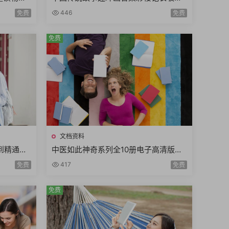
有娃必备6
卖油郎穆桂英望江亭西厢记小人书全48
446
免费
免费
册
免费
文档资料
门到精通一
中医如此神奇系列全10册电子高清版拔
实战
罐刮痧食疗药膳熏蒸药浴经典中医书籍
417
免费
免费
免费