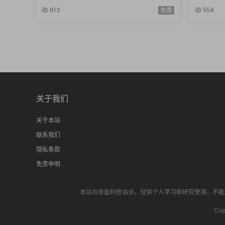
框架200个经典思维框架商业模型大全P
文档资料
813
554
免费
DF电子书
关于我们
关于本站
联系我们
隐私条款
免责申明
本站为非盈利性站点，仅供个人学习和研究使用，不能用于
Cop