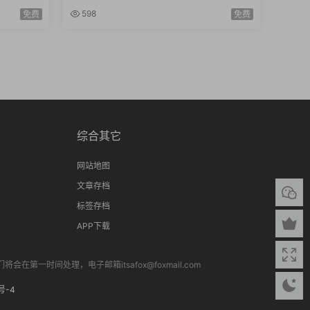
书套装
598
免费
免费
综合其它
网站地图
文章存档
标签存档
APP下载
间处理，电子邮箱itsafox@foxmail.com
号-4