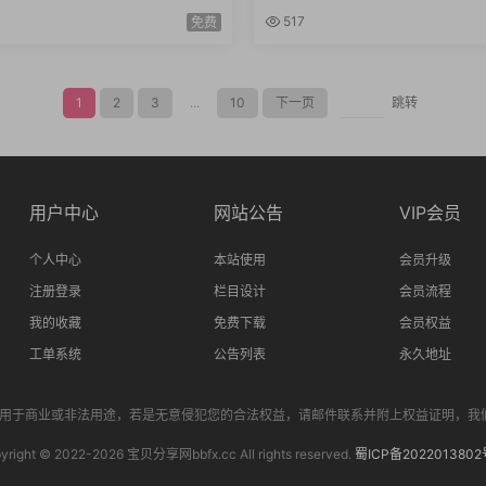
合集
与进阶电子书套装
517
免费
1
2
3
...
10
下一页
跳转
用户中心
网站公告
VIP会员
个人中心
本站使用
会员升级
注册登录
栏目设计
会员流程
我的收藏
免费下载
会员权益
工单系统
公告列表
永久地址
商业或非法用途，若是无意侵犯您的合法权益，请邮件联系并附上权益证明，我们将会在第一时
yright © 2022-
2026 宝贝分享网bbfx.cc All rights reserved.
蜀ICP备2022013802