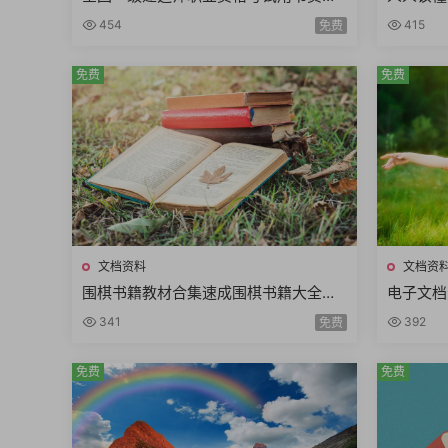
合集2024年版本PDF电子版全6册
术科学哲
454
415
免费
免费
免费
文档资料
文档资
围棋书籍教材合集速成围棋书籍大全围
电子文档
棋实战技巧手册围棋系列讲座丛书围棋
档内容pd
341
392
免费
现代技艺丛书
集
免费
免费