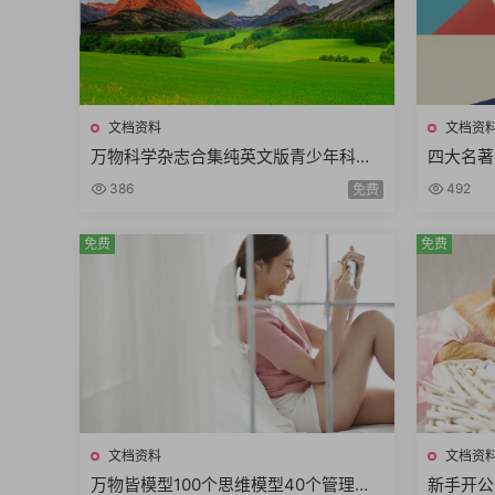
文档资料
文档资
万物科学杂志合集纯英文版青少年科普
四大名著
读物PDF电子版HowItWorks2014年-20
浒传三国
386
492
免费
24年
集
免费
免费
文档资料
文档资
万物皆模型100个思维模型40个管理学
新手开公