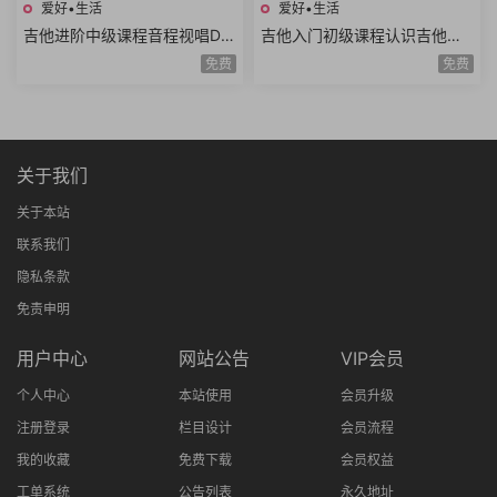
爱好•生活
爱好•生活
吉他进阶中级课程音程视唱D调
吉他入门初级课程认识吉他调
和弦靠弦练习扫弦基础强五和
音调弦E调音阶弹唱练习基础乐
免费
免费
弦转位和弦14课时
理空弦弹唱20课时
关于我们
关于本站
联系我们
隐私条款
免责申明
用户中心
网站公告
VIP会员
个人中心
本站使用
会员升级
注册登录
栏目设计
会员流程
我的收藏
免费下载
会员权益
工单系统
公告列表
永久地址