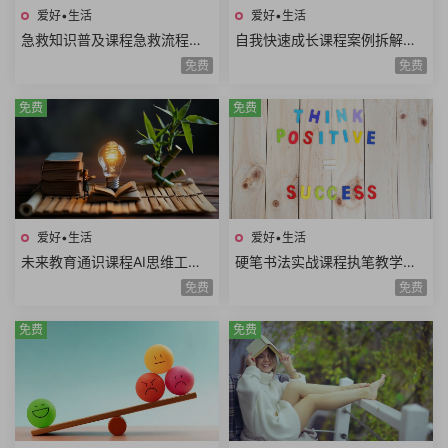
爱好•生活
爱好•生活
急救知识普及课程急救流程心
自我快速成长课程案例拆解职
肺复苏哮喘发作止血包扎急性
场学习生活场景高效成长方法
免费
免费
腹痛急救技能
论个人竞争力
免费
免费
爱好•生活
爱好•生活
未来教育通识课程AI思维工程
硬笔书法实战课程执笔教学基
思维系统思维美学思维熵增思
本笔画偏旁部首间架结构例字
免费
免费
维哲学思维概率思维51课时
练习250课时+控笔课件
免费
免费