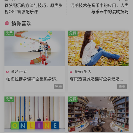
管弦配乐的方法与技巧，原声影
混响技术在音乐中的应用，人声
视OST管弦配乐课
与乐器中的混响技巧
猜你喜欢
免费
免费
爱好•生活
爱好•生活
帕梅拉健身课程全集热身运动
尊巴热舞减脂课程全身燃脂美
全身训练腹部训练臀腿训练舞
胸塑型缩腰平腹提臀塑腿Zumb
免费
免费
蹈系列瑜伽系列
a极速减脂12课时
免费
免费