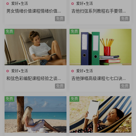
爱好•生活
爱好•生活
男女情绪价值课程情绪价值需
吉他扫弦系列教程右手要领变
求情绪价值类型情绪价值实例
速练习右手切音左手切音组合
免费
免费
思维方式差异10课时
练习12课时
免费
免费
爱好•生活
爱好•生活
和弦色彩编配课程经验之谈伴
吉他弹唱高级课程七七口诀音
奏方法高级和弦编曲解析扒谱
程推算简谱视唱和弦构成音阶
免费
免费
思路7课时
练习旋律和弦54课时
免费
免费