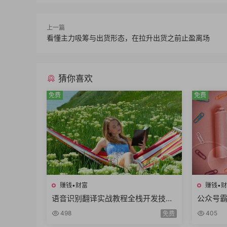
上一篇
看懂主力吸筹与出货形态，在拉升出货之前止盈离场
猜你喜欢
免费
免费
赚钱•财富
赚钱•
语音识别翻译实战教程全栈开发技术
公众号霸
前后端架构设计副业赚钱创业项目
称内容
498
405
免费
+源码
法