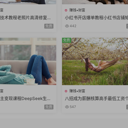
财富
赚钱•财富
片技术教程老照片高清修复动
小红书开店爆单教程小红书店铺
说话视频黑白照片上色网赚项
寻找爆品淘宝选品拼多多选品站
442
免费
品
免费
财富
赚钱•财富
博主变现课程DeepSeek生成
八招成为薪酬核算高手最低工资
片爆款内容文案图书赛道账号
所得税经济补偿金绩效薪资考勤
547
免费
薪酬管理8课时