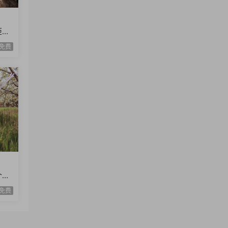
矩阵
内选
免费
个人
薪资
免费