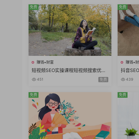
免费
免费
赚钱•财富
赚钱•
短视频SEO实操课程短视频搜索优化
抖音SE
技术关键词排名获取精准搜索流量询
技巧关
451
439
免费
单
教程
免费
免费