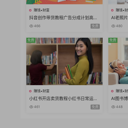
赚钱•财富
赚钱•
抖音创作带货教程广告分成计划高清
AI老照
视频拍摄AI类APP使用口播视频制作
作视频
466
480
免费
目
免费
免费
赚钱•财富
赚钱•
小红书开店卖货教程小红书日常运营
AI图书
对标同行小红书店铺管理开通直播
原创图
461
448
免费
养号