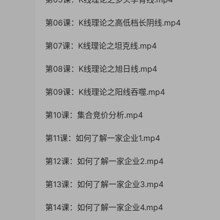
第06课：K线理论之高低档长阴线.mp4
第07课：K线理论之坦克线.mp4
第08课：K线理论之旭日线.mp4
第09课：K线理论之阳线吞噬.mp4
第10课：集合竞价分析.mp4
第11课：如何了解一家企业1.mp4
第12课：如何了解一家企业2.mp4
第13课：如何了解一家企业3.mp4
第14课：如何了解一家企业4.mp4