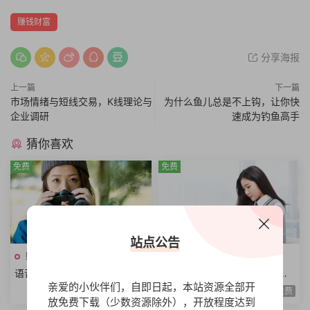
赚钱财富
分享海报
上一篇
下一篇
市场情绪与短线交易，K线理论与
为什么鱼儿总是不上钩，让你快
企业调研
速成为钓鱼高手
猜你喜欢
免费
免费
站点公告
赚钱•财富
赚钱•财富
语音识别翻译实战教程全栈开
公众号霸屏SEO教程快速排名
亲爱的小伙伴们，自即日起，本站资源全部开
发技术前后端架构设计副业赚
原理昵称内容霸屏高级霸屏拦
免费
免费
钱创业项目+源码
截全套流程玩法
放免费下载（少数资源除外），开放程度达到