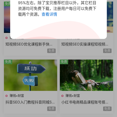
95%左右，除了宝贝推荐栏目以外，其它栏目
免费
免费
资源均可免费下载，注册用户每日可以免费下
载两个资源。
查看详情
赚钱•财富
赚钱•财富
短视频SEO优化课程新手快速
短视频SEO实操课程短视频搜
入门短视频搜索SEO关键词排
索优化技术关键词排名获取精
免费
免费
名优化短视频文案
准搜索流量询单
免费
免费
赚钱•财富
赚钱•财富
抖音SEO入门教程抖音同城SE
小红书电商精品课程账号搭建
O优化技巧关键词挖掘抖音搜
店铺开通选品技巧拍摄剪辑店
免费
免费
索优化保姆级教程
铺运营数据分析