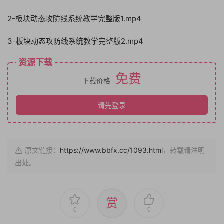
2-板块动态攻防线系统教学完整版1.mp4
3-板块动态攻防线系统教学完整版2.mp4
资源下载
免费
下载价格
请先登录
原文链接：
https://www.bbfx.cc/1093.html
，转载请注明
出处。
赏
0
0