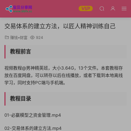
交易体系的建立方法，以匠人精神训练自己
赚钱•财富
924
教程前言
视频教程@男神精英班，大小3.64G，13个文件。本套教程存
放在百度网盘，可以转存以后在线播放，或者下载到本地离线
学习，同时支持PC端与手机端。
教程目录
01-必赢模型之资金管理.mp4
02-交易体系的建立方法.mp4