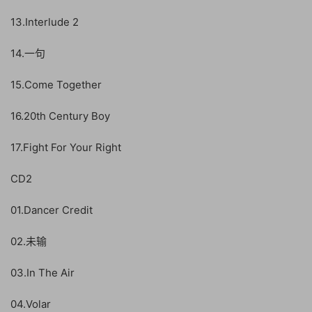
13.Interlude 2
14.一句
15.Come Together
16.20th Century Boy
17.Fight For Your Right
CD2
01.Dancer Credit
02.未输
03.In The Air
04.Volar