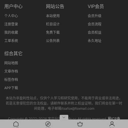
用户中心
网站公告
VIP会员
个人中心
本站使用
会员升级
注册登录
栏目设计
会员流程
我的收藏
免费下载
会员权益
工单系统
公告列表
永久地址
综合其它
网站地图
文章存档
标签存档
APP下载
本站为非盈利性站点，仅供个人学习和研究使用，不能用于商业或非法用途，
若是无意侵犯您的合法权益，请邮件联系并附上权益证明，我们将会在第一时
间处理，电子邮箱itsafox@foxmail.com
Copyright © 2022-
2026 宝贝分享网bbfx.cc All rights reserved.
蜀ICP备
2022013802号-4