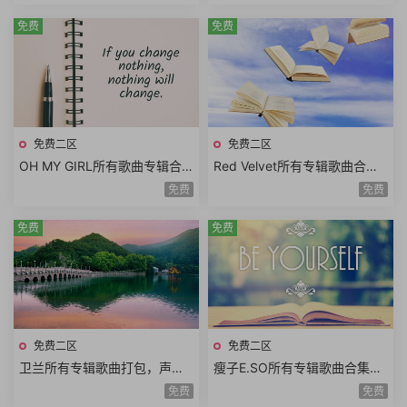
外表
免费
免费
免费二区
免费二区
OH MY GIRL所有歌曲专辑合
Red Velvet所有专辑歌曲合
集，韩国青春美少女演唱组合
集，红色 (Red)与天鹅绒 (Velv
免费
免费
et)结合
免费
免费
免费二区
免费二区
卫兰所有专辑歌曲打包，声音
瘦子E.SO所有专辑歌曲合集，
有一种空灵的感觉
堪称新一代年轻饶舌天才
免费
免费