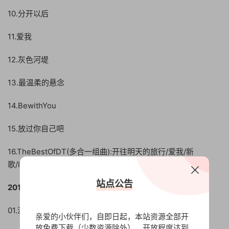
10.分开以后
11.爱我
12.灰色河堤
13.最温柔的悬念
14.BewithYou
15.放过你自己吧
16.TheBestOfDT(多合一组曲):开往明天的旅行/爱我/新
歌/I’mBack
站点公告
2013-《美味的想念电视剧原声带》
01.没有我，你过的好吗
亲爱的小伙伴们，自即日起，本站资源全部开
放免费下载（少数资源除外），开放程度达到