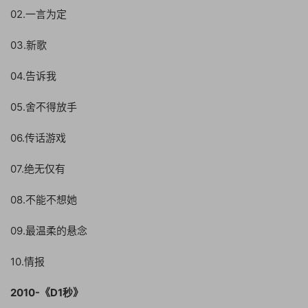
02.一言为定
03.新歌
04.告诉我
05.舍不得放手
06.传话游戏
07.绝无仅有
08.不能不想她
09.最温柔的悬念
10.情报
2010-《D1秒》