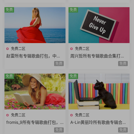
免费
免费
免费二区
免费二区
赵雷所有专辑歌曲打包，中国
周兴哲所有专辑歌曲合集打
内地民谣男歌手
包，酷似韩剧《来自星星的
免费
免费
你》男主角
免费
免费
免费二区
免费二区
fromis_9所有专辑歌曲打包，
A-Lin黄丽玲所有歌曲专辑合
九位来自《偶像学校》的女孩
集，张惠妹的嗓音与蔡依林的
免费
免费