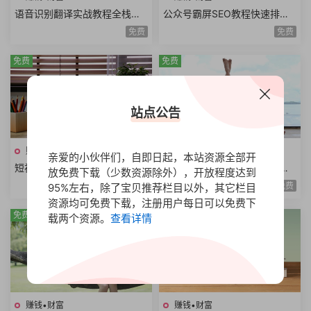
语音识别翻译实战教程全栈开
公众号霸屏SEO教程快速排名
发技术前后端架构设计副业赚
原理昵称内容霸屏高级霸屏拦
免费
免费
钱创业项目+源码
截全套流程玩法
免费
免费
站点公告
赚钱•财富
赚钱•财富
亲爱的小伙伴们，自即日起，本站资源全部开
短视频SEO优化课程新手快速
短视频SEO实操课程短视频搜
放免费下载（少数资源除外），开放程度达到
入门短视频搜索SEO关键词排
索优化技术关键词排名获取精
免费
免费
95%左右，除了宝贝推荐栏目以外，其它栏目
名优化短视频文案
准搜索流量询单
资源均可免费下载，注册用户每日可以免费下
免费
免费
载两个资源。
查看详情
赚钱•财富
赚钱•财富