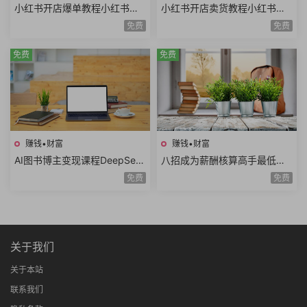
小红书开店爆单教程小红书店
小红书开店卖货教程小红书日
铺矩阵寻找爆品淘宝选品拼多
常运营对标同行小红书店铺管
免费
免费
多选品站内选品
理开通直播
免费
免费
赚钱•财富
赚钱•财富
AI图书博主变现课程DeepSee
八招成为薪酬核算高手最低工
k生成原创图片爆款内容文案图
资个人所得税经济补偿金绩效
免费
免费
书赛道账号养号
薪资考勤薪资薪酬管理8课时
关于我们
关于本站
联系我们