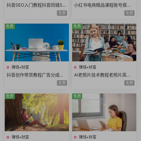
抖音SEO入门教程抖音同城SE
小红书电商精品课程账号搭建
O优化技巧关键词挖掘抖音搜
店铺开通选品技巧拍摄剪辑店
免费
免费
索优化保姆级教程
铺运营数据分析
免费
免费
赚钱•财富
赚钱•财富
抖音创作带货教程广告分成计
AI老照片技术教程老照片高清
划高清视频拍摄AI类APP使用
修复动作视频说话视频黑白照
免费
免费
口播视频制作
片上色网赚项目
免费
免费
赚钱•财富
赚钱•财富