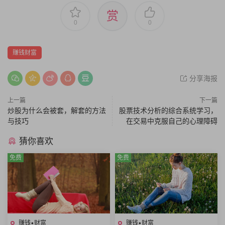
赏
0
0
赚钱财富
分享海报
上一篇
下一篇
炒股为什么会被套，解套的方法
股票技术分析的综合系统学习，
与技巧
在交易中克服自己的心理障碍
猜你喜欢
免费
免费
赚钱•财富
赚钱•财富