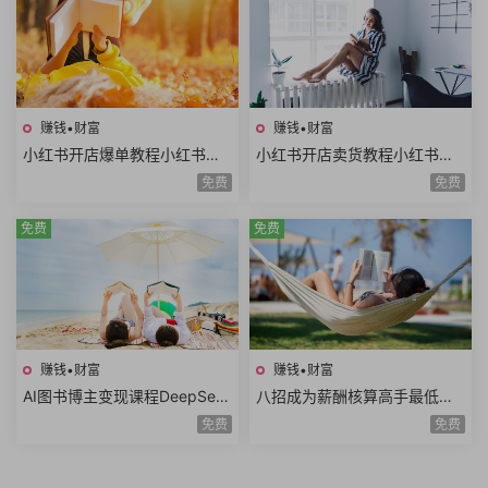
赚钱•财富
赚钱•财富
小红书开店爆单教程小红书店
小红书开店卖货教程小红书日
铺矩阵寻找爆品淘宝选品拼多
常运营对标同行小红书店铺管
免费
免费
多选品站内选品
理开通直播
免费
免费
赚钱•财富
赚钱•财富
AI图书博主变现课程DeepSee
八招成为薪酬核算高手最低工
k生成原创图片爆款内容文案图
资个人所得税经济补偿金绩效
免费
免费
书赛道账号养号
薪资考勤薪资薪酬管理8课时