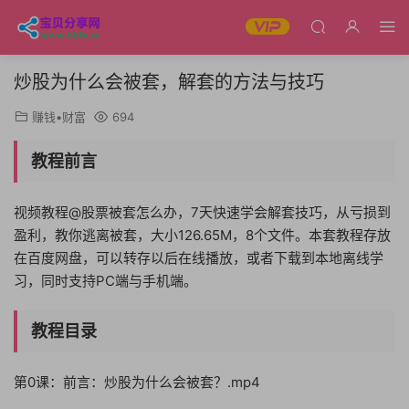
炒股为什么会被套，解套的方法与技巧
赚钱•财富
694
教程前言
视频教程@股票被套怎么办，7天快速学会解套技巧，从亏损到
盈利，教你逃离被套，大小126.65M，8个文件。本套教程存放
在百度网盘，可以转存以后在线播放，或者下载到本地离线学
习，同时支持PC端与手机端。
教程目录
第0课：前言：炒股为什么会被套？.mp4