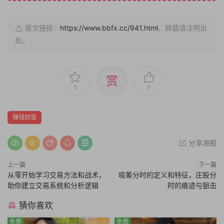
原文链接：
https://www.bbfx.cc/941.html
，转载请注明出
处。
赏
0
0
赚钱财富
分享海报
上一篇
下一篇
从零开始学习交易方法和战术，
吸筹分时的定义和特征，庄股分
助你建立交易系统和分析逻辑
时的痕迹与狙击
猜你喜欢
免费
免费