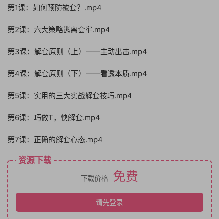
第1课：如何预防被套？.mp4
第2课：六大策略逃离套牢.mp4
第3课：解套原则（上）——主动出击.mp4
第4课：解套原则（下）——看透本质.mp4
第5课：实用的三大实战解套技巧.mp4
第6课：巧做T，快解套.mp4
第7课：正确的解套心态.mp4
资源下载
免费
下载价格
请先登录