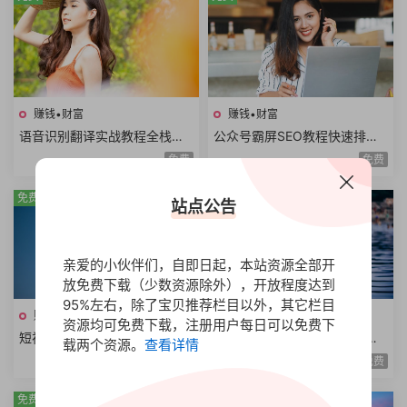
赚钱•财富
赚钱•财富
语音识别翻译实战教程全栈开
公众号霸屏SEO教程快速排名
发技术前后端架构设计副业赚
原理昵称内容霸屏高级霸屏拦
免费
免费
钱创业项目+源码
截全套流程玩法
免费
免费
站点公告
亲爱的小伙伴们，自即日起，本站资源全部开
放免费下载（少数资源除外），开放程度达到
95%左右，除了宝贝推荐栏目以外，其它栏目
赚钱•财富
赚钱•财富
资源均可免费下载，注册用户每日可以免费下
短视频SEO优化课程新手快速
短视频SEO实操课程短视频搜
载两个资源。
查看详情
入门短视频搜索SEO关键词排
索优化技术关键词排名获取精
免费
免费
名优化短视频文案
准搜索流量询单
免费
免费