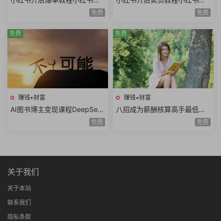
铺矩阵寻找爆品淘宝选品拼多
常运营对标同行小红书店铺管
免费
免费
多选品站内选品
理开通直播
免费
免费
赚钱•财富
赚钱•财富
AI图书博主变现课程DeepSee
八招成为薪酬核算高手最低工
k生成原创图片爆款内容文案图
资个人所得税经济补偿金绩效
免费
免费
书赛道账号养号
薪资考勤薪资薪酬管理8课时
关于我们
关于本站
联系我们
隐私条款