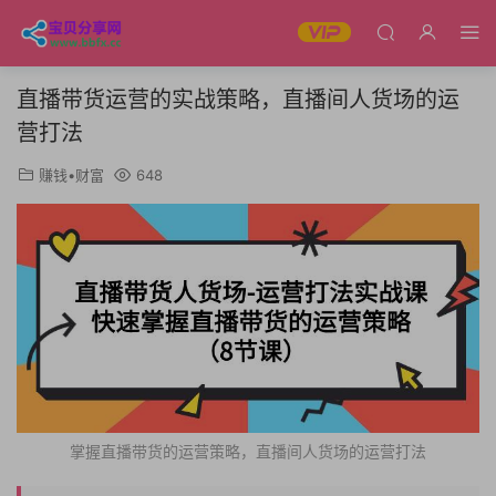
直播带货运营的实战策略，直播间人货场的运
营打法
赚钱•财富
648
掌握直播带货的运营策略，直播间人货场的运营打法