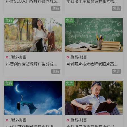
抖音SEO入门教程抖音同城SE
小红书电商精品课程账号搭建
O优化技巧关键词挖掘抖音搜
店铺开通选品技巧拍摄剪辑店
免费
免费
索优化保姆级教程
铺运营数据分析
免费
免费
赚钱•财富
赚钱•财富
抖音创作带货教程广告分成计
AI老照片技术教程老照片高清
划高清视频拍摄AI类APP使用
修复动作视频说话视频黑白照
免费
免费
口播视频制作
片上色网赚项目
免费
免费
赚钱•财富
赚钱•财富
小红书开店爆单教程小红书店
小红书开店卖货教程小红书日