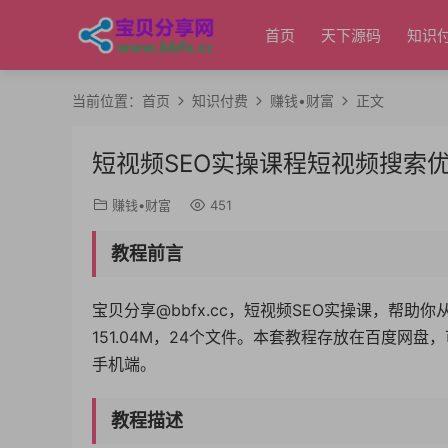
首页
天下源码
知识
当前位置：
首页
知识付费
赚钱•财富
正文
短视频SEO实操课程短视频搜索
赚钱•财富
451
教程前言
宝贝分享@bbfx.cc，短视频SEO实操课，帮
151.04M，24个文件。本套教程存放在百度网
手机端。
教程描述