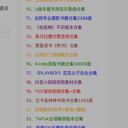
键词
10、U盘车载专用音乐歌曲合集
11、全网专业摄影书籍合集2388册
12、《金瓶梅》不同版本合集
13、喜马拉雅付费音频合集
14、樊登读书《帆书》合集
15、全网热门漫画精选合集
16、Kindle原版书籍合集30000册
17、《PLAYBOY》花花公子杂志合集
18、抖音小姐姐视频素材合集
19、TED演讲视频合集+文稿
20、古今各种神书奇书合集1363册
21、剪映教学(软件+教程+模板)
22、TikTok全球解锁版本合集
23、苹果IOS巨魔专用资源合集