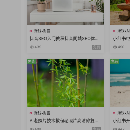
赚钱•财富
赚钱•
抖音SEO入门教程抖音同城SEO优化
小红书
技巧关键词挖掘抖音搜索优化保姆级
通选品
439
490
免费
教程
析
免费
免费
赚钱•财富
赚钱•
AI老照片技术教程老照片高清修复动
小红书
作视频说话视频黑白照片上色网赚项
寻找爆
480
442
免费