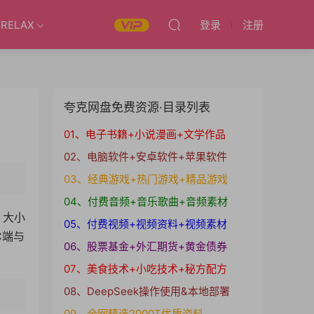
RELAX
登录
注册
夸克网盘免费资源·目录列表
01、电子书籍+小说漫画+文学作品
02、电脑软件+安卓软件+苹果软件
03、经典游戏+热门游戏+精品游戏
04、付费音频+音乐歌曲+音频素材
，大小
05、付费视频+视频资料+视频素材
C端与
06、股票基金+外汇期货+黄金债券
07、美食技术+小吃技术+秘方配方
08、DeepSeek操作使用&本地部署
09、全网精选2000T优质资料