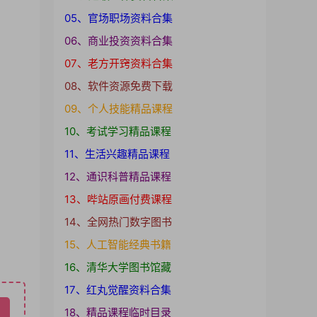
05、官场职场资料合集
06、商业投资资料合集
07、老方开窍资料合集
08、软件资源免费下载
09、个人技能精品课程
10、考试学习精品课程
11、生活兴趣精品课程
12、通识科普精品课程
13、哔站原画付费课程
14、全网热门数字图书
15、人工智能经典书籍
16、清华大学图书馆藏
17、红丸觉醒资料合集
18、精品课程临时目录