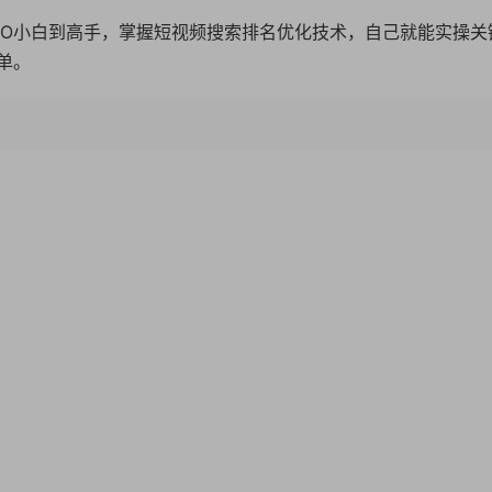
EO小白到高手，掌握短视频搜索排名优化技术，自己就能实操关
单。