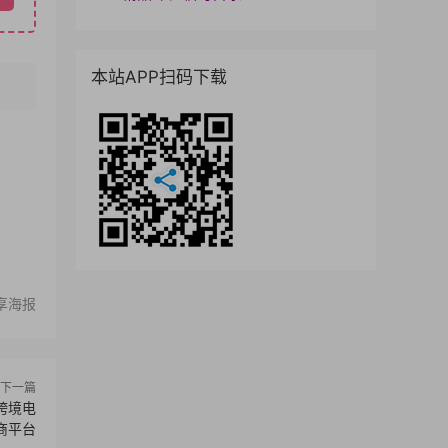
本站APP扫码下载
享海报
下一篇
y跨境电
商平台