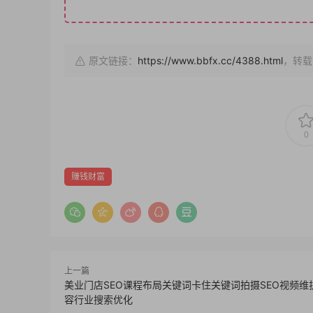
原文链接：
https://www.bbfx.cc/4388.html
，转载
0
赚钱财富
上一篇
美业门店SEO课程布局关键词卡住关键词拍摄SEO视频维
容行业搜索优化