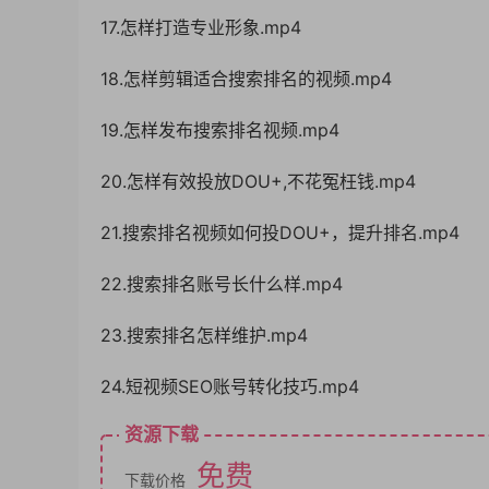
17.怎样打造专业形象.mp4
18.怎样剪辑适合搜索排名的视频.mp4
19.怎样发布搜索排名视频.mp4
20.怎样有效投放DOU+,不花冤枉钱.mp4
21.搜索排名视频如何投DOU+，提升排名.mp4
22.搜索排名账号长什么样.mp4
23.搜索排名怎样维护.mp4
24.短视频SEO账号转化技巧.mp4
资源下载
免费
下载价格