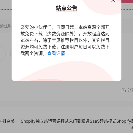
站点公告
请注明出处。
亲爱的小伙伴们，自即日起，本站资源全部开
放免费下载（少数资源除外），开放程度达到
95%左右，除了宝贝推荐栏目以外，其它栏目
资源均可免费下载，注册用户每日可以免费下
赏
载两个资源。
查看详情
0
分
护排名美
Shopify独立站运营课程从入门到精通SaaS建站模式Shopif