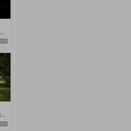
人性
技巧
14.9
示范
版
14.9