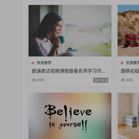
资源推荐
资源推
朗诵表达视频课程跟着名师学习作品
围棋初
朗诵诗歌童话寓言散文朗诵技巧表达
快乐学
406
385
14.9
技巧
围棋口