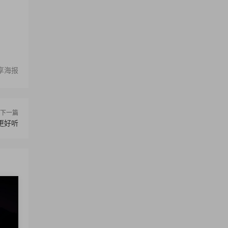
享海报
下一篇
更好听