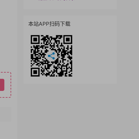
本站APP扫码下载