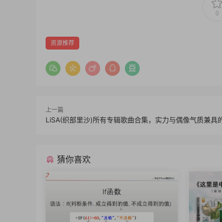
0
资源推荐
上一篇
LiSA(织部里沙)所有专辑歌曲合集，实力与偶像气质兼具
猜你喜欢