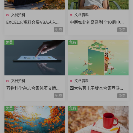
文档资料
文档资料
EXCEL宏资料合集VBA从入门
中医如此神奇系列全10册电子
到精通一键搞定Excel最强教科
高清版拔罐刮痧食疗药膳熏蒸
免费
免费
书案例实战
药浴经典中医书籍
免费
免费
文档资料
文档资料
万物科学杂志合集纯英文版青
四大名著电子版本合集西游记
少年科普读物PDF电子版HowIt
红楼梦水浒传三国演义漫画版
免费
免费
Works2014年-2024年
全套单册电子书合集
免费
免费