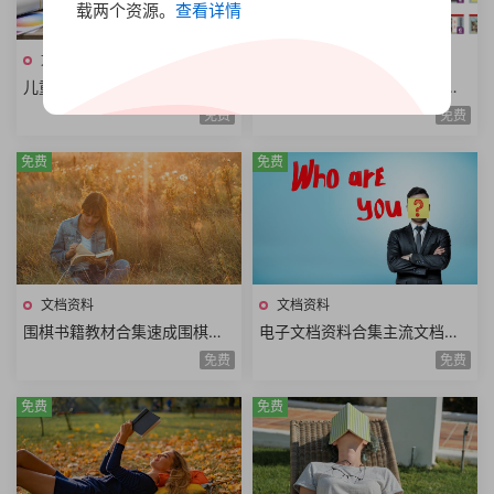
载两个资源。
查看详情
文档资料
文档资料
儿童经典绘本合集早期教育儿
中国传统故事连环画合集彩楼
童读物绘画文字讲故事图画书P
记长坂坡卖油郎穆桂英望江亭
免费
免费
PS格式有娃必备620册
西厢记小人书全48册
免费
免费
文档资料
文档资料
围棋书籍教材合集速成围棋书
电子文档资料合集主流文档格
籍大全围棋实战技巧手册围棋
式不同文档内容pdf文档word
免费
免费
系列讲座丛书围棋现代技艺丛
文档kindle文档合集
书
免费
免费