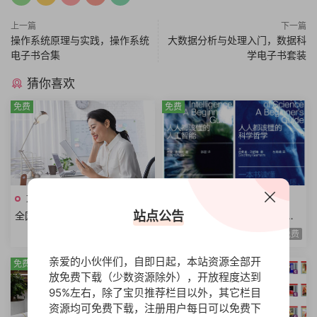
上一篇
下一篇
操作系统原理与实践，操作系统
大数据分析与处理入门，数据科
电子书合集
学电子书套装
猜你喜欢
免费
免费
文档资料
文档资料
站点公告
全国一级建造师职业资格考试
人人该懂科普系列丛书法庭科
用书资料合集2024年版本PDF
学克隆技术科学哲学启蒙运动
免费
免费
电子版全6册
扫描电子版本共9册
亲爱的小伙伴们，自即日起，本站资源全部开
免费
免费
放免费下载（少数资源除外），开放程度达到
95%左右，除了宝贝推荐栏目以外，其它栏目
资源均可免费下载，注册用户每日可以免费下