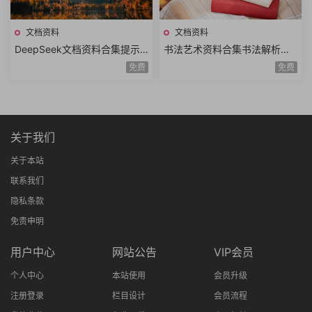
文档资料
文档资料
DeepSeek文档资料合集提示
书法艺术资料合集书法解析书
词技巧高效提问模板DeepSee
法结构字帖临摹书法鉴赏书法
免费
免费
k使用指南实操手册汇总
技法历代书法大家理论
关于我们
关于本站
联系我们
隐私条款
免责申明
用户中心
网站公告
VIP会员
个人中心
本站使用
会员升级
注册登录
栏目设计
会员流程