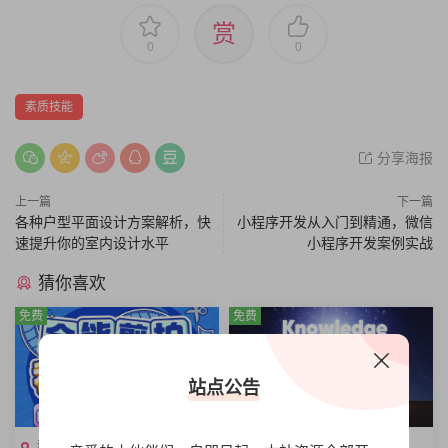
赏
0
0
素质技能
分享海报
上一篇
下一篇
各种户型平面设计方案解析，快
小程序开发从入门到精通，微信
速提升你的室内设计水平
小程序开发案例实战
猜你喜欢
免费
免费
站点公告
素质•技能
素质•技能