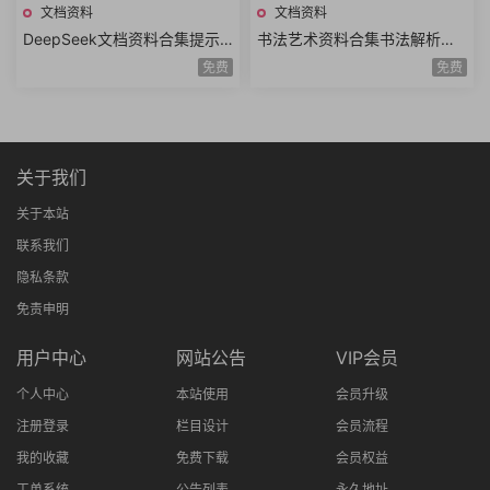
文档资料
文档资料
DeepSeek文档资料合集提示
书法艺术资料合集书法解析书
词技巧高效提问模板DeepSee
法结构字帖临摹书法鉴赏书法
免费
免费
k使用指南实操手册汇总
技法历代书法大家理论
关于我们
关于本站
联系我们
隐私条款
免责申明
用户中心
网站公告
VIP会员
个人中心
本站使用
会员升级
注册登录
栏目设计
会员流程
我的收藏
免费下载
会员权益
工单系统
公告列表
永久地址