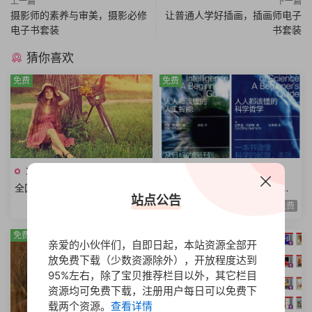
上一篇
下一篇
摄影师的素养与审美，摄影必修
让普通人学好插画，插画师电子
电子书套装
书套装
猜你喜欢
免费
免费
文档资料
文档资料
全国一级建造师职业资格考试
人人该懂科普系列丛书法庭科
站点公告
用书资料合集2024年版本PDF
学克隆技术科学哲学启蒙运动
免费
免费
电子版全6册
扫描电子版本共9册
免费
免费
亲爱的小伙伴们，自即日起，本站资源全部开
放免费下载（少数资源除外），开放程度达到
95%左右，除了宝贝推荐栏目以外，其它栏目
资源均可免费下载，注册用户每日可以免费下
载两个资源。
查看详情