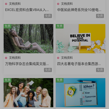
文档资料
文档资料
EXCEL宏资料合集VBA从入门
中医如此神奇系列全10册电子
到精通一键搞定Excel最强教科
高清版拔罐刮痧食疗药膳熏蒸
免费
免费
书案例实战
药浴经典中医书籍
免费
免费
文档资料
文档资料
万物科学杂志合集纯英文版青
四大名著电子版本合集西游记
少年科普读物PDF电子版HowIt
红楼梦水浒传三国演义漫画版
免费
免费
Works2014年-2024年
全套单册电子书合集
免费
免费