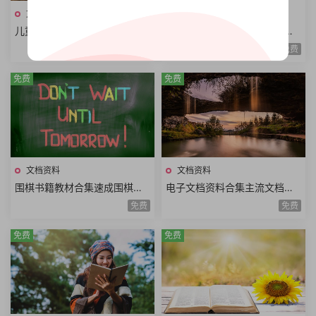
文档资料
文档资料
儿童经典绘本合集早期教育儿
中国传统故事连环画合集彩楼
童读物绘画文字讲故事图画书P
记长坂坡卖油郎穆桂英望江亭
免费
免费
PS格式有娃必备620册
西厢记小人书全48册
免费
免费
文档资料
文档资料
围棋书籍教材合集速成围棋书
电子文档资料合集主流文档格
籍大全围棋实战技巧手册围棋
式不同文档内容pdf文档word
免费
免费
系列讲座丛书围棋现代技艺丛
文档kindle文档合集
书
免费
免费