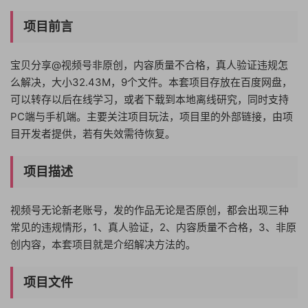
项目前言
宝贝分享@视频号非原创，内容质量不合格，真人验证违规怎
么解决，大小32.43M，9个文件。本套项目存放在百度网盘，
可以转存以后在线学习，或者下载到本地离线研究，同时支持
PC端与手机端。主要关注项目玩法，项目里的外部链接，由项
目开发者提供，若有失效需待恢复。
项目描述
视频号无论新老账号，发的作品无论是否原创，都会出现三种
常见的违规情形，1、真人验证，2、内容质量不合格，3、非原
创内容，本套项目就是介绍解决方法的。
项目文件