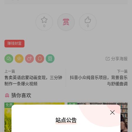
赏
0
0
赚钱财富
分享海报
上一篇
下一篇
售卖英语启蒙动画变现，三分钟
抖音小众纯音乐项目，背景音乐
制作一条爆火视频
与舒缓曲调
猜你喜欢
免费
免费
站点公告