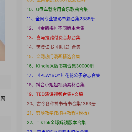
10、U盘车载专用音乐歌曲合集
11、全网专业摄影书籍合集2388册
12、《金瓶梅》不同版本合集
13、喜马拉雅付费音频合集
14、樊登读书《帆书》合集
15、全网热门漫画精选合集
16、Kindle原版书籍合集30000册
17、《PLAYBOY》花花公子杂志合集
18、抖音小姐姐视频素材合集
19、TED演讲视频合集+文稿
度网
20、古今各种神书奇书合集1363册
21、剪映教学(软件+教程+模板)
22、TikTok全球解锁版本合集
23、苹果IOS巨魔专用资源合集