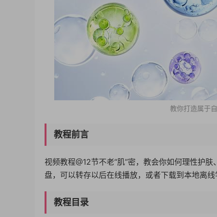
教你打造属于
教程前言
视频教程@12节不老“肌”密，教会你如何理性护肤
盘，可以转存以后在线播放，或者下载到本地离线
教程目录