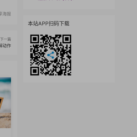
享海报
本站APP扫码下载
下一篇
解动作