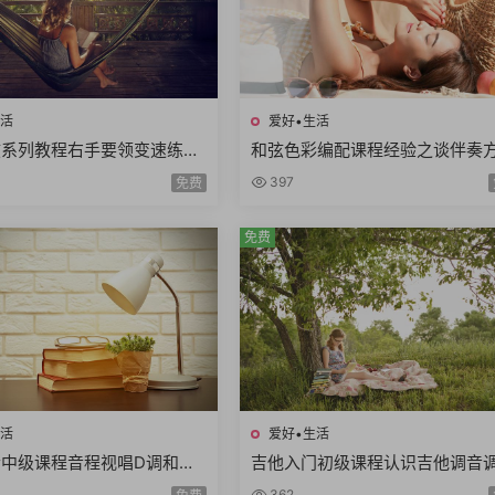
生活
爱好•生活
弦系列教程右手要领变速练习
和弦色彩编配课程经验之谈伴奏
左手切音组合练习12课时
高级和弦编曲解析扒谱思路7课时
397
免费
免费
生活
爱好•生活
中级课程音程视唱D调和弦
吉他入门初级课程认识吉他调音
习扫弦基础强五和弦转位和弦
E调音阶弹唱练习基础乐理空弦弹
362