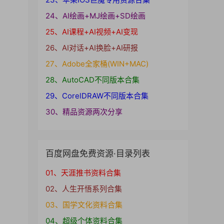
24、AI绘画+MJ绘画+SD绘画
25、AI课程+AI视频+AI变现
26、AI对话+AI换脸+AI研报
27、Adobe全家桶(WIN+MAC)
28、AutoCAD不同版本合集
29、CorelDRAW不同版本合集
30、精品资源两次分享
百度网盘免费资源·目录列表
01、天涯推书资料合集
02、人生开悟系列合集
03、国学文化资料合集
04、超级个体资料合集