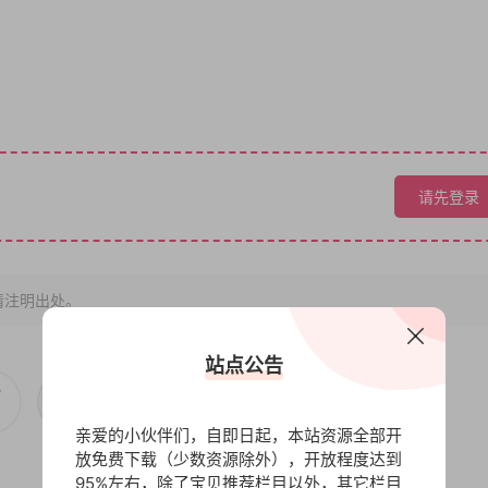
请先登录
请注明出处。
站点公告
赏
0
亲爱的小伙伴们，自即日起，本站资源全部开
放免费下载（少数资源除外），开放程度达到
95%左右，除了宝贝推荐栏目以外，其它栏目