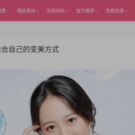
付费
精品素材
实用资料
宝贝推荐
免费资源
适合自己的变美方式