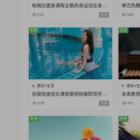
帕梅拉健身课程全集热身运动全身训
尊巴热
练腹部训练臀腿训练舞蹈系列瑜伽系
缩腰平腹
518
569
免费
列
课时
免费
免费
爱好•生活
爱好•
自我快速成长课程案例拆解职场学习
未来教育
生活场景高效成长方法论个人竞争力
统思维
438
451
免费
率思维5
免费
免费