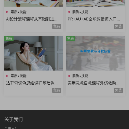
素质•技能
素质•技能
AI设计流程课程从基础到进阶A
PR+AU+AE全能剪辑师入门课
I工具使用自动化流程AI出图案
程视频剪辑音频处理特效制作
免费
免费
例分析设计师必学
项目实战共35课时
免费
免费
素质•技能
素质•技能
达芬奇调色思维课程基础色彩
实用急救自救课程外伤救助家
理论高级实战技巧模仿大师风
庭护理复苏急救骨伤救助重病
免费
免费
格项目实战思维进阶
防治知识技能全20讲
关于我们
关于本站