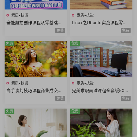
素质•技能
素质•技能
全能剪拍创作课程从零基础到
Linux之Ubuntu实战课程零基
进阶视频拍摄视频剪辑视频自
础玩转嵌入式Linux工程师开发
免费
免费
由创作者
入门共22课时
免费
免费
素质•技能
素质•技能
高手谈判技巧课程商业成交谈
完美求职面试课程全套版500
判底线谈判态度双赢思维谈判
强HR完美简历面试技巧电话面
免费
免费
筹码谈判目标25课时
试职业规划面试礼仪
免费
免费