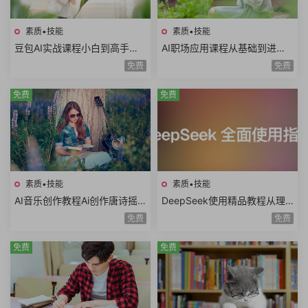
素质•技能
素质•技能
豆包AI实战课程小白到高手速
AI职场应用课程从基础到进阶
成豆包智能体AI写作辅助内容
写日报做PPT做Excel写方案写
免费
免费
创作语言学习
公文AI提示词
免费
免费
素质•技能
素质•技能
AI音乐创作教程Ai创作唐诗摇
DeepSeek使用精品教程从理
滚AI复活老照片AI制作MV情歌
论到实践模型训练DeepSeek
免费
免费
AI创意广告歌曲
技术生态AI时代必修课
免费
免费