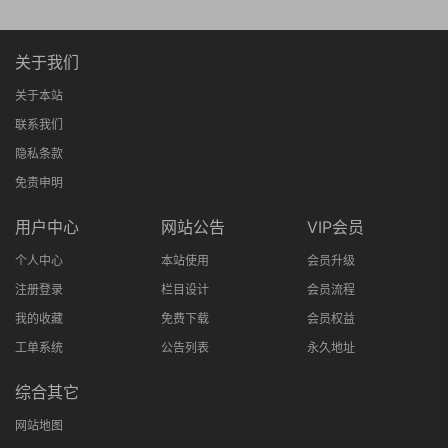
关于我们
关于本站
联系我们
隐私条款
免责申明
用户中心
网站公告
VIP会员
个人中心
本站使用
会员升级
注册登录
栏目设计
会员流程
我的收藏
免费下载
会员权益
工单系统
公告列表
永久地址
综合其它
网站地图