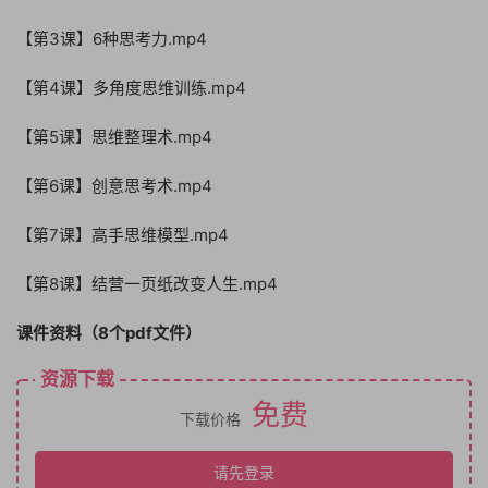
【第3课】6种思考力.mp4
【第4课】多角度思维训练.mp4
【第5课】思维整理术.mp4
【第6课】创意思考术.mp4
【第7课】高手思维模型.mp4
【第8课】结营一页纸改变人生.mp4
课件资料（8个pdf文件）
资源下载
免费
下载价格
请先登录