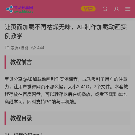
让页面加载不再枯燥无味，AE制作加载动画实
例教学
素质•技能
444
教程前言
宝贝分享@AE加载动画制作实例课程，成功吸引了用户的注意
力，让用户觉得网页不那么慢，大小2.41G，7个文件。本套教
程存放在百度网盘，可以转存以后在线播放，或者下载到本地
离线学习，同时支持PC端与手机端。
教程目录