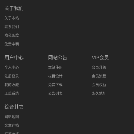
关于我们
关于本站
联系我们
隐私条款
免责申明
用户中心
网站公告
VIP会员
个人中心
本站使用
会员升级
注册登录
栏目设计
会员流程
我的收藏
免费下载
会员权益
工单系统
公告列表
永久地址
综合其它
网站地图
文章存档