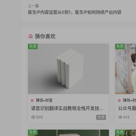
上一篇
医生IP内容运营从0到1，医生IP如何持续产出内容
猜你喜欢
免费
免费
赚钱•财富
赚钱•
语音识别翻译实战教程全栈开发技术
公众号霸
前后端架构设计副业赚钱创业项目
称内容
505
412
免费
+源码
法
免费
免费