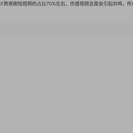
计熬夜刷短视频的占比70%左右，伤感视频总是会引起共鸣，所
。