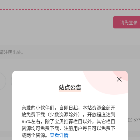
请先登录
请注明出处。
赏
0
站点公告
亲爱的小伙伴们，自即日起，本站资源全部开
放免费下载（少数资源除外），开放程度达到
分
95%左右，除了宝贝推荐栏目以外，其它栏目
资源均可免费下载，注册用户每日可以免费下
载两个资源。
查看详情