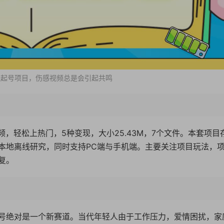
速起号项目，伤感视频总是会引起共鸣
，轻松上热门，5种变现，大小25.43M，7个文件。本套项目
本地离线研究，同时支持PC端与手机端。主要关注项目玩法，
复。
号绝对是一个新赛道。当代年轻人由于工作压力，爱情困扰，家