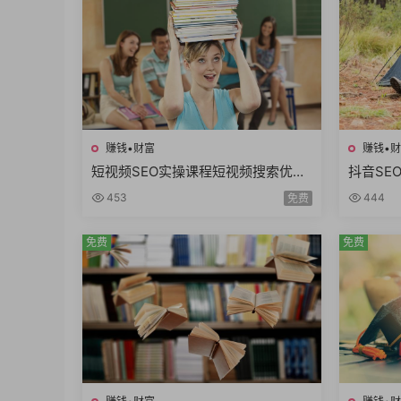
赚钱•财富
赚钱•
短视频SEO实操课程短视频搜索优化
抖音SE
技术关键词排名获取精准搜索流量询
技巧关
453
444
免费
单
教程
免费
免费