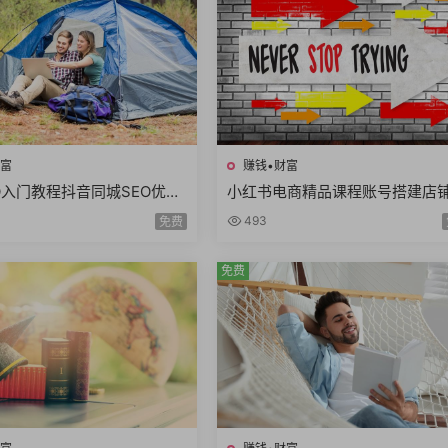
财富
赚钱•财富
O入门教程抖音同城SEO优化
小红书电商精品课程账号搭建店
键词挖掘抖音搜索优化保姆级
通选品技巧拍摄剪辑店铺运营数
493
免费
析
免费