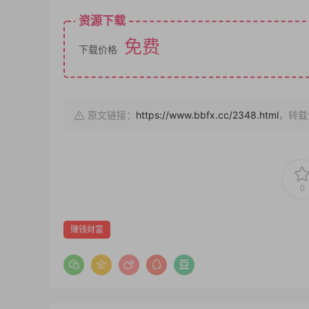
资源下载
免费
下载价格
原文链接：
https://www.bbfx.cc/2348.html
，转载
0
赚钱财富