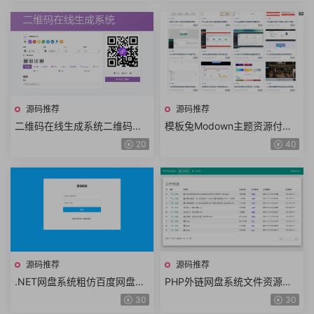
支付+手机端
码
源码推荐
源码推荐
二维码在线生成系统二维码生
模板兔Modown主题资源付费
成工具二维码LOGO上传二维
下载资源付费查看WordPress
20
40
码设计制作源码+手机端
主题V6.2+Erphpdown11.7插
件+手机端
源码推荐
源码推荐
.NET网盘系统粗仿百度网盘文
PHP外链网盘系统文件资源外
件上传下载生成分享链接VIP会
链分享在线预览在线播放免登
30
30
员功能极简云盘系统
陆网盘源码+手机端