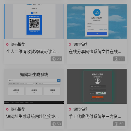
源码推荐
源码推荐
个人二维码收款源码支付宝微
在线分享网盘系统文件在线管
信零钱QQ钱包二维码收银台背
理源码FTP远程存储第三方云
20
80
景音乐HTML源码+手机端
存储阿里云七牛云多用户云盘
系统+手机端
源码推荐
源码推荐
短网址生成系统网址链接缩短
手工代收代付系统第三方资金
自定义后缀二维码链接密码保
收付平台充值订单商户管理卡
50
60
护数据统计短地址生成源码+手
商管理纯手工简易收付源码+手