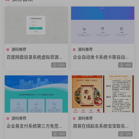
源码推荐
源码推荐
百度网盘目录系统虚拟资源文
企业自动发卡系统卡密自动发
件实时查看百度网盘资源展示
货平台自助发卡电商程序虚拟
200
160
源码多用户多网盘运营版
点卡商城卡密资源寄售多商户
版+手机端
源码推荐
源码推荐
企业易支付系统第三方免签约
周易在线起名系统宝宝取名成
支付第四方聚合支付支付宝微
人改名易经取名命理算法在线
180
120
信支付QQ支付官方接口多通道
付费起名程序五行八字起名源