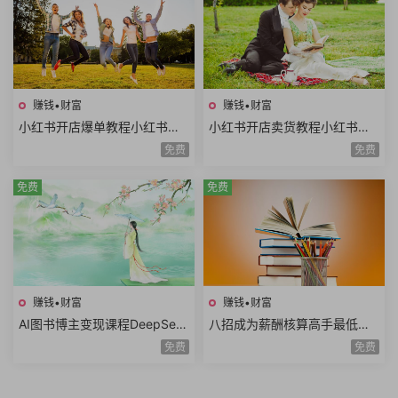
赚钱•财富
赚钱•财富
小红书开店爆单教程小红书店
小红书开店卖货教程小红书日
铺矩阵寻找爆品淘宝选品拼多
常运营对标同行小红书店铺管
免费
免费
多选品站内选品
理开通直播
免费
免费
赚钱•财富
赚钱•财富
AI图书博主变现课程DeepSee
八招成为薪酬核算高手最低工
k生成原创图片爆款内容文案图
资个人所得税经济补偿金绩效
免费
免费
书赛道账号养号
薪资考勤薪资薪酬管理8课时