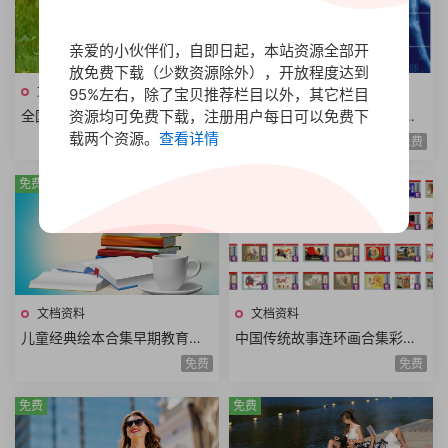
亲爱的小伙伴们，自即日起，本站资源全部开
放免费下载（少数资源除外），开放程度达到
文档资料
文档资料
95%左右，除了宝贝推荐栏目以外，其它栏目
全国一级建造师职业资格考试
人人该懂科普系列丛书法庭科
资源均可免费下载，注册用户每日可以免费下
用书资料合集2024年版本PDF
学克隆技术科学哲学启蒙运动
载两个资源。
查看详情
免费
免费
电子版全6册
扫描电子版本共9册
免费
免费
文档资料
文档资料
儿童经典绘本合集早期教育儿
中国传统故事连环画合集彩楼
童读物绘画文字讲故事图画书P
记长坂坡卖油郎穆桂英望江亭
免费
免费
PS格式有娃必备620册
西厢记小人书全48册
免费
免费