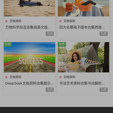
文档资料
文档资料
万物科学杂志合集纯英文版青
四大名著电子版本合集西游记
少年科普读物PDF电子版HowIt
红楼梦水浒传三国演义漫画版
免费
免费
Works2014年-2024年
全套单册电子书合集
免费
免费
文档资料
文档资料
DeepSeek文档资料合集提示
书法艺术资料合集书法解析书
词技巧高效提问模板DeepSee
法结构字帖临摹书法鉴赏书法
免费
免费
k使用指南实操手册汇总
技法历代书法大家理论