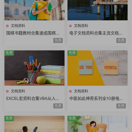
文档资料
文档资料
围棋书籍教材合集速成围棋书
电子文档资料合集主流文档格
籍大全围棋实战技巧手册围棋
式不同文档内容pdf文档word
免费
免费
系列讲座丛书围棋现代技艺丛
文档kindle文档合集
书
免费
免费
文档资料
文档资料
EXCEL宏资料合集VBA从入门
中医如此神奇系列全10册电子
到精通一键搞定Excel最强教科
高清版拔罐刮痧食疗药膳熏蒸
免费
免费
书案例实战
药浴经典中医书籍
免费
免费