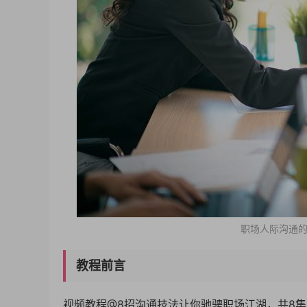
职场人际沟通
教程前言
视频教程@8招沟通技法让你驰骋职场江湖，共8集