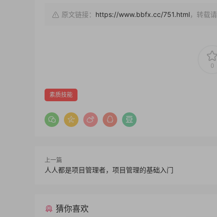
原文链接：
https://www.bbfx.cc/751.html
，转载请
0
素质技能
上一篇
人人都是项目管理者，项目管理的基础入门
猜你喜欢