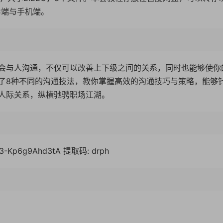
C端与手机端。
会与人沟通，不仅可以改善上下级之间的关系，同时也能够使你
了8种不同的沟通技法，教你掌握高效的沟通技巧与策略，能够
人际关系，纵横驰骋职场江湖。
m3-Kp6g9Ahd3tA 提取码: drph