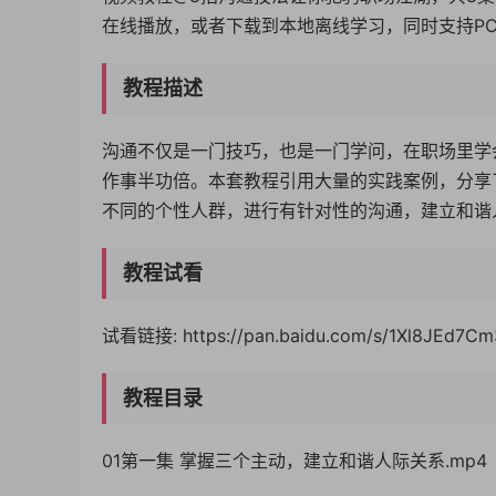
在线播放，或者下载到本地离线学习，同时支持P
教程描述
沟通不仅是一门技巧，也是一门学问，在职场里学
作事半功倍。本套教程引用大量的实践案例，分享
不同的个性人群，进行有针对性的沟通，建立和谐
教程试看
试看链接: https://pan.baidu.com/s/1Xl8JEd7C
教程目录
01第一集 掌握三个主动，建立和谐人际关系.mp4