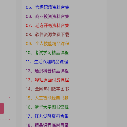
05、官场职场资料合集
06、商业投资资料合集
07、老方开窍资料合集
08、软件资源免费下载
09、个人技能精品课程
10、考试学习精品课程
11、生活兴趣精品课程
12、通识科普精品课程
13、哔站原画付费课程
14、全网热门数字图书
15、人工智能经典书籍
16、清华大学图书馆藏
17、红丸觉醒资料合集
18、精品课程临时目录