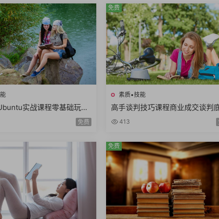
免费
技能
素质•技能
之Ubuntu实战课程零基础玩转
高手谈判技巧课程商业成交谈判
inux工程师开发入门共22课
谈判态度双赢思维谈判筹码谈判
413
免费
25课时
免费