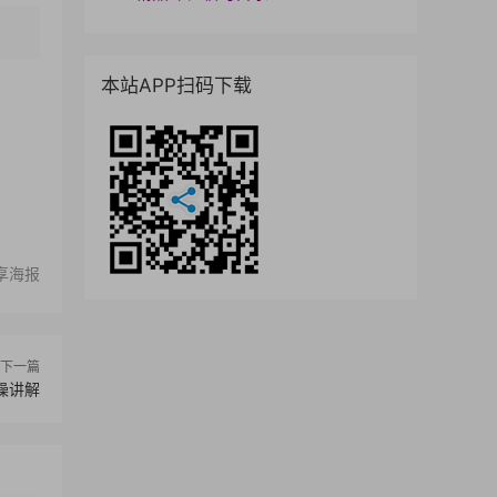
本站APP扫码下载
享海报
下一篇
操讲解