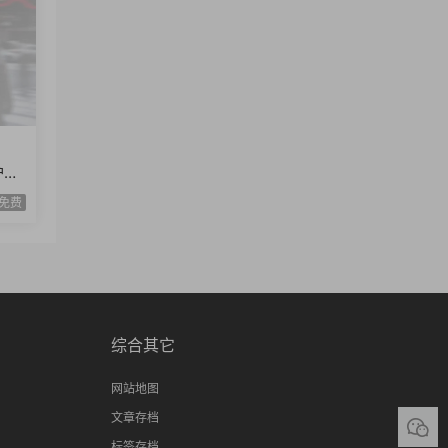
护理
技能
免费
综合其它
网站地图
文章存档
标签存档