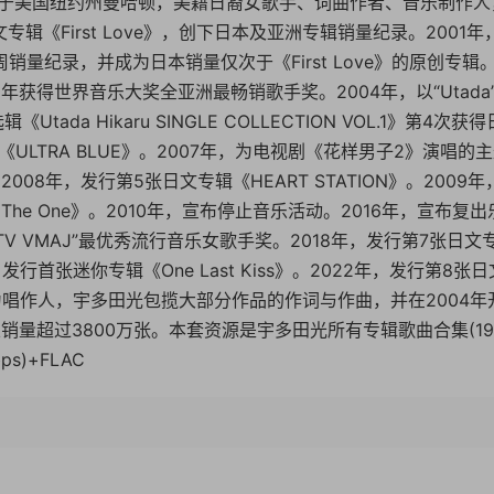
19日出生于美国纽约州曼哈顿，美籍日裔女歌手、词曲作者、音乐制作
专辑《First Love》，创下日本及亚洲专辑销量纪录。2001年
周销量纪录，并成为日本销量仅次于《First Love》的原创专辑
，同年获得世界音乐大奖全亚洲最畅销歌手奖。2004年，以“Utada
da Hikaru SINGLE COLLECTION VOL.1》第4次获
ULTRA BLUE》。2007年，为电视剧《花样男子2》演唱的
万。2008年，发行第5张日文专辑《HEART STATION》。2009年
The One》。2010年，宣布停止音乐活动。2016年，宣布复出
 VMAJ”最优秀流行音乐女歌手奖。2018年，发行第7张日文
行首张迷你专辑《One Last Kiss》。2022年，发行第8张
为唱作人，宇多田光包揽大部分作品的作词与作曲，并在2004年
销量超过3800万张。本套资源是宇多田光所有专辑歌曲合集(199
s)+FLAC