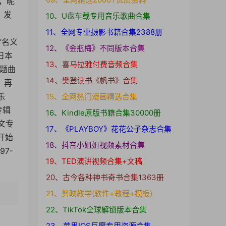
人，昵
，发
10、U盘车载专用音乐歌曲合集
。
11、全网专业摄影书籍合集2388册
”名义
12、《金瓶梅》不同版本合集
得日本
13、喜马拉雅付费音频合集
主题曲
14、樊登读书《帆书》合集
，再
乐
15、全网热门漫画精选合集
专辑
16、Kindle原版书籍合集30000册
日文专
17、《PLAYBOY》花花公子杂志合集
开始
18、抖音小姐姐视频素材合集
7-
19、TED演讲视频合集+文稿
20、古今各种神书奇书合集1363册
21、剪映教学(软件+教程+模板)
22、TikTok全球解锁版本合集
23、苹果IOS巨魔专用资源合集