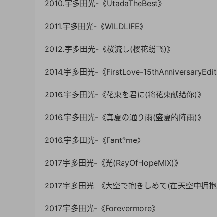
2010.宇多田光-《UtadaTheBest》
2011.宇多田光-《WILDLIFE》
2012.宇多田光-《桜流し(樱花纷飞)》
2014.宇多田光-《FirstLove-15thAnniversaryEdi
2016.宇多田光-《花束を君に(将花束献给你)》
2016.宇多田光-《真夏の通り雨(盛夏的阵雨)》
2016.宇多田光-《Fant?me》
2017.宇多田光-《光(RayOfHopeMIX)》
2017.宇多田光-《大空で抱きしめて(在天空中拥抱
2017.宇多田光-《Forevermore》