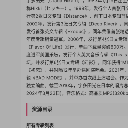
宇多田光（Utada Hikaru），1983年1月
称Hikki（ヒッキー）。1999年，发行个人首张日文
行第2张日文专辑《Distance》，创下日本专辑首
2002年，发行第3张日文专辑《Deep River》
发行首张英文专辑《Exodus》，同年凭借首张精选辑《Uta
年度专辑销量冠军。2006年，发行第4张日文专辑《
《Flavor Of Life》发行，单曲下载量突破800
度进军美国乐坛，发行个人英文音乐专辑《This Is 
坛，并发行第6张日文专辑《幻影》，同年获得“MTV
《初恋》，并时隔12年举办巡回演唱会。2021年，发
辑《BAD MODE》，并举办首次线上演唱会。作
独立编曲。截至2010年，宇多田光在日本的唱片总
2024年3月23日)，音乐格式：高品质MP3(320kbp
资源目录
所有专辑列表