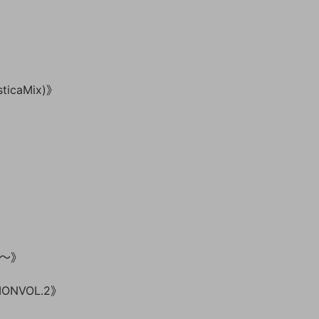
》
ticaMix)》
ム～》
IONVOL.2》