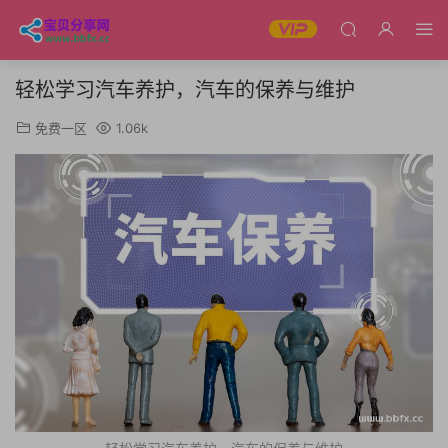
轻松学习汽车养护，汽车的保养与维护
免费一区
1.06k