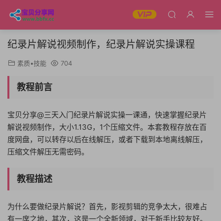
纪录片解说视频制作，纪录片解说实操课程
素质•技能
704
教程前言
宝贝分享@三天入门纪录片解说实操一课通，快速掌握纪录片
解说视频制作，大小1.13G，1个压缩文件。本套教程存放在百
度网盘，可以转存以后在线解压，或者下载到本地离线解压，
压缩文件解压无需密码。
教程描述
为什么要做纪录片解说？首先，影视剪辑的竞争太大，很难占
有一席之地，其次，这是一个全新领域，对于新手比较友好。