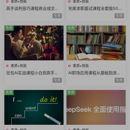
素质•技能
素质•技能
高手谈判技巧课程商业成交谈
完美求职面试课程全套版500
判底线谈判态度双赢思维谈判
强HR完美简历面试技巧电话面
免费
免费
筹码谈判目标25课时
试职业规划面试礼仪
免费
免费
素质•技能
素质•技能
豆包AI实战课程小白到高手速
AI职场应用课程从基础到进阶
成豆包智能体AI写作辅助内容
写日报做PPT做Excel写方案写
免费
免费
创作语言学习
公文AI提示词
免费
免费