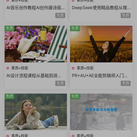
素质•技能
素质•技能
AI音乐创作教程Ai创作唐诗摇
DeepSeek使用精品教程从理
滚AI复活老照片AI制作MV情歌
论到实践模型训练DeepSeek
免费
免费
AI创意广告歌曲
技术生态AI时代必修课
免费
免费
素质•技能
素质•技能
AI设计流程课程从基础到进阶A
PR+AU+AE全能剪辑师入门课
I工具使用自动化流程AI出图案
程视频剪辑音频处理特效制作
免费
免费
例分析设计师必学
项目实战共35课时
免费
免费
素质•技能
素质•技能