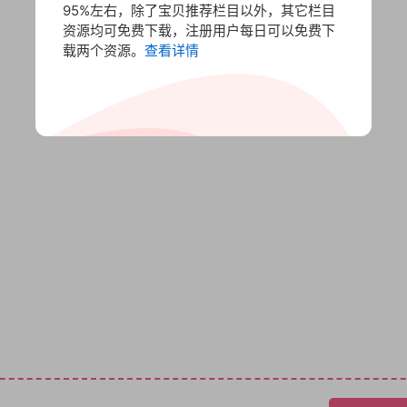
95%左右，除了宝贝推荐栏目以外，其它栏目
资源均可免费下载，注册用户每日可以免费下
载两个资源。
查看详情