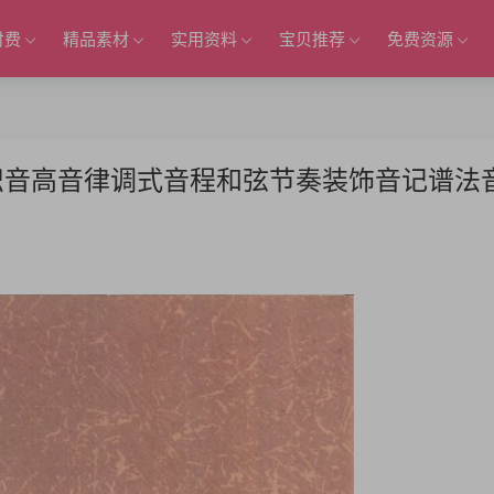
付费
精品素材
实用资料
宝贝推荐
免费资源
识音高音律调式音程和弦节奏装饰音记谱法