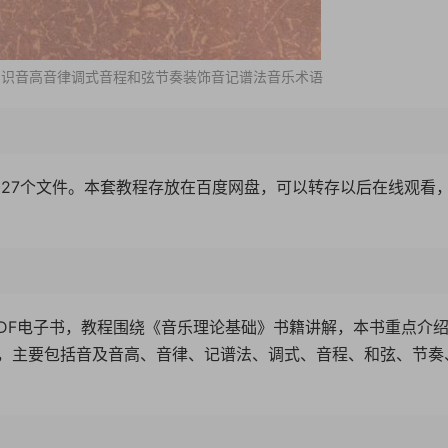
知识音高音律调式音程和弦节奏装饰音记谱法音乐术语
2G，27个文件。本套教程存放在百度网盘，可以转存以后在线观看
PDF电子书，教程围绕《音乐理论基础》书籍讲解，本书重点介
，主要包括音及音高、音律、记谱法、调式、音程、和弦、节奏