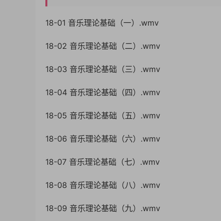
18-01 音乐理论基础（一）.wmv
18-02 音乐理论基础（二）.wmv
18-03 音乐理论基础（三）.wmv
18-04 音乐理论基础（四）.wmv
18-05 音乐理论基础（五）.wmv
18-06 音乐理论基础（六）.wmv
18-07 音乐理论基础（七）.wmv
18-08 音乐理论基础（八）.wmv
18-09 音乐理论基础（九）.wmv