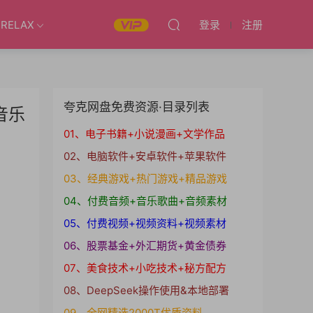
RELAX
登录
注册
夸克网盘免费资源·目录列表
音乐
01、电子书籍+小说漫画+文学作品
02、电脑软件+安卓软件+苹果软件
03、经典游戏+热门游戏+精品游戏
04、付费音频+音乐歌曲+音频素材
05、付费视频+视频资料+视频素材
06、股票基金+外汇期货+黄金债券
07、美食技术+小吃技术+秘方配方
08、DeepSeek操作使用&本地部署
09、全网精选2000T优质资料