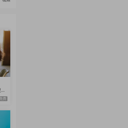
复苏
技能
免费