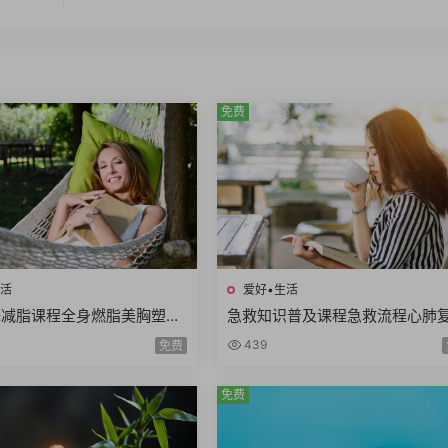
免费
生活
爱好•生活
舞减脂课程全身燃脂美胸塑型
急救知识普及课程急救流程心肺
提臀塑腿Zumba极速减脂12
哮喘发作止血包扎急性腹痛急救
439
免费
免费