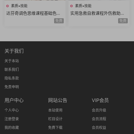
素质•技能
素质•技能
达芬奇调色思维课程基础色彩
实用急救自救课程外伤救助家
理论高级实战技巧模仿大师风
庭护理复苏急救骨伤救助重病
免费
免费
格项目实战思维进阶
防治知识技能全20讲
关于我们
关于本站
联系我们
隐私条款
免责申明
用户中心
网站公告
VIP会员
个人中心
本站使用
会员升级
注册登录
栏目设计
会员流程
我的收藏
免费下载
会员权益