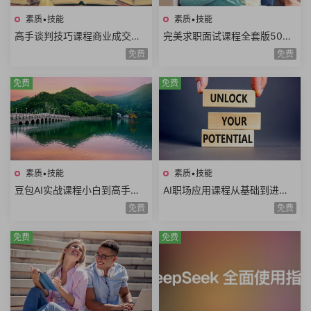
素质•技能
素质•技能
高手谈判技巧课程商业成交谈
完美求职面试课程全套版500
判底线谈判态度双赢思维谈判
强HR完美简历面试技巧电话面
免费
免费
筹码谈判目标25课时
试职业规划面试礼仪
免费
免费
素质•技能
素质•技能
豆包AI实战课程小白到高手速
AI职场应用课程从基础到进阶
成豆包智能体AI写作辅助内容
写日报做PPT做Excel写方案写
免费
免费
创作语言学习
公文AI提示词
免费
免费