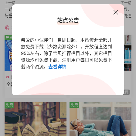
上一篇
下一篇
一站式手绘色彩指南，配色理论
如何用AI工具画一条狗，
与鉴赏操作
Midjourney入门到精通
站点公告
猜你喜欢
免费
免费
亲爱的小伙伴们，自即日起，本站资源全部开
放免费下载（少数资源除外），开放程度达到
95%左右，除了宝贝推荐栏目以外，其它栏目
资源均可免费下载，注册用户每日可以免费下
载两个资源。
查看详情
素质•技能
素质•技能
全能剪拍创作课程从零基础到
Linux之Ubuntu实战课程零基
进阶视频拍摄视频剪辑视频自
础玩转嵌入式Linux工程师开发
免费
免费
由创作者
入门共22课时
免费
免费