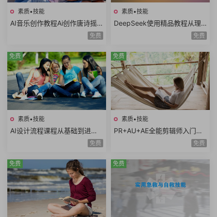
素质•技能
素质•技能
AI音乐创作教程Ai创作唐诗摇
DeepSeek使用精品教程从理
滚AI复活老照片AI制作MV情歌
论到实践模型训练DeepSeek
免费
免费
AI创意广告歌曲
技术生态AI时代必修课
免费
免费
素质•技能
素质•技能
AI设计流程课程从基础到进阶A
PR+AU+AE全能剪辑师入门课
I工具使用自动化流程AI出图案
程视频剪辑音频处理特效制作
免费
免费
例分析设计师必学
项目实战共35课时
免费
免费