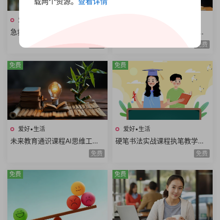
载两个资源。
查看详情
爱好•生活
爱好•生活
急救知识普及课程急救流程心
自我快速成长课程案例拆解职
肺复苏哮喘发作止血包扎急性
场学习生活场景高效成长方法
免费
免费
腹痛急救技能
论个人竞争力
免费
免费
爱好•生活
爱好•生活
未来教育通识课程AI思维工程
硬笔书法实战课程执笔教学基
思维系统思维美学思维熵增思
本笔画偏旁部首间架结构例字
免费
免费
维哲学思维概率思维51课时
练习250课时+控笔课件
免费
免费