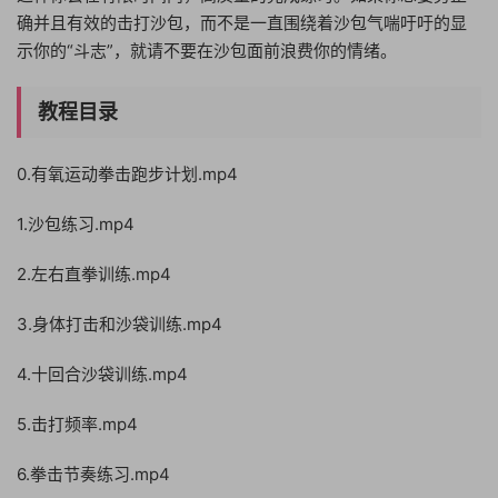
确并且有效的击打沙包，而不是一直围绕着沙包气喘吁吁的显
示你的“斗志”，就请不要在沙包面前浪费你的情绪。
教程目录
0.有氧运动拳击跑步计划.mp4
1.沙包练习.mp4
2.左右直拳训练.mp4
3.身体打击和沙袋训练.mp4
4.十回合沙袋训练.mp4
5.击打频率.mp4
6.拳击节奏练习.mp4