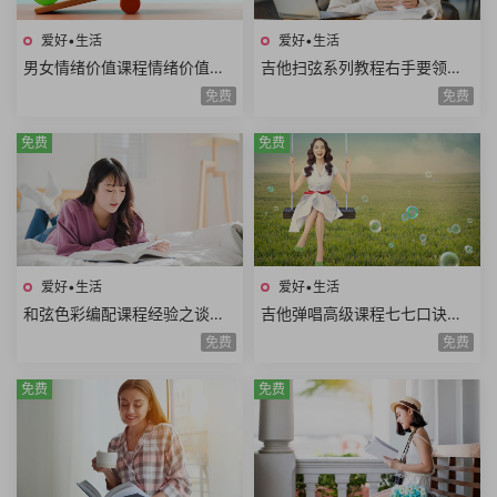
爱好•生活
爱好•生活
男女情绪价值课程情绪价值需
吉他扫弦系列教程右手要领变
求情绪价值类型情绪价值实例
速练习右手切音左手切音组合
免费
免费
思维方式差异10课时
练习12课时
免费
免费
爱好•生活
爱好•生活
和弦色彩编配课程经验之谈伴
吉他弹唱高级课程七七口诀音
奏方法高级和弦编曲解析扒谱
程推算简谱视唱和弦构成音阶
免费
免费
思路7课时
练习旋律和弦54课时
免费
免费