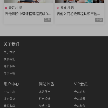
爱好•生活
爱好•生活
吉他进阶中级课程音程视唱D调
吉他入门初级课程认识吉他调
和弦靠弦练习扫弦基础强五和
音调弦E调音阶弹唱练习基础乐
免费
免费
弦转位和弦14课时
理空弦弹唱20课时
关于我们
关于本站
联系我们
隐私条款
免责申明
用户中心
网站公告
VIP会员
个人中心
本站使用
会员升级
注册登录
栏目设计
会员流程
我的收藏
免费下载
会员权益