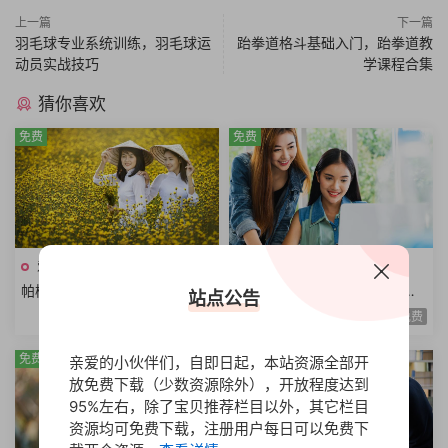
上一篇
下一篇
羽毛球专业系统训练，羽毛球运
跆拳道格斗基础入门，跆拳道教
动员实战技巧
学课程合集
猜你喜欢
免费
免费
爱好•生活
爱好•生活
帕梅拉健身课程全集热身运动
尊巴热舞减脂课程全身燃脂美
站点公告
全身训练腹部训练臀腿训练舞
胸塑型缩腰平腹提臀塑腿Zumb
免费
免费
蹈系列瑜伽系列
a极速减脂12课时
免费
免费
亲爱的小伙伴们，自即日起，本站资源全部开
放免费下载（少数资源除外），开放程度达到
95%左右，除了宝贝推荐栏目以外，其它栏目
资源均可免费下载，注册用户每日可以免费下