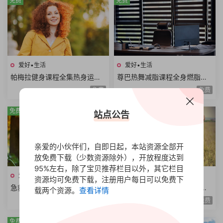
免费
免费
爱好•生活
爱好•生活
帕梅拉健身课程全集热身运动
尊巴热舞减脂课程全身燃脂美
全身训练腹部训练臀腿训练舞
胸塑型缩腰平腹提臀塑腿Zumb
免费
免费
蹈系列瑜伽系列
a极速减脂12课时
免费
免费
站点公告
亲爱的小伙伴们，自即日起，本站资源全部开
放免费下载（少数资源除外），开放程度达到
95%左右，除了宝贝推荐栏目以外，其它栏目
爱好•生活
爱好•生活
资源均可免费下载，注册用户每日可以免费下
急救知识普及课程急救流程心
自我快速成长课程案例拆解职
载两个资源。
查看详情
肺复苏哮喘发作止血包扎急性
场学习生活场景高效成长方法
免费
免费
腹痛急救技能
论个人竞争力
免费
免费