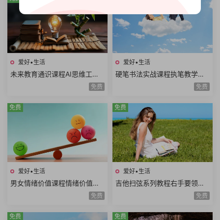
爱好•生活
爱好•生活
未来教育通识课程AI思维工程
硬笔书法实战课程执笔教学基
思维系统思维美学思维熵增思
本笔画偏旁部首间架结构例字
免费
免费
维哲学思维概率思维51课时
练习250课时+控笔课件
免费
免费
爱好•生活
爱好•生活
男女情绪价值课程情绪价值需
吉他扫弦系列教程右手要领变
求情绪价值类型情绪价值实例
速练习右手切音左手切音组合
免费
免费
思维方式差异10课时
练习12课时
免费
免费