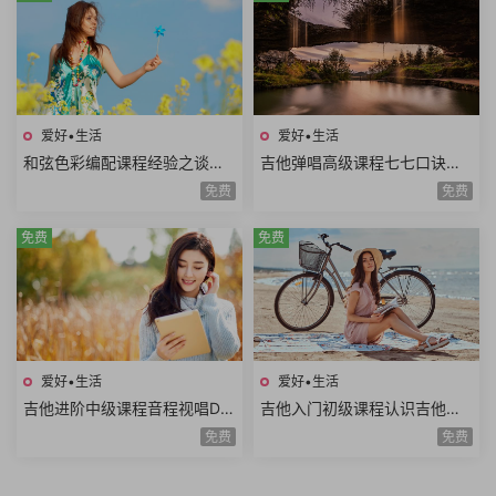
爱好•生活
爱好•生活
和弦色彩编配课程经验之谈伴
吉他弹唱高级课程七七口诀音
奏方法高级和弦编曲解析扒谱
程推算简谱视唱和弦构成音阶
免费
免费
思路7课时
练习旋律和弦54课时
免费
免费
爱好•生活
爱好•生活
吉他进阶中级课程音程视唱D调
吉他入门初级课程认识吉他调
和弦靠弦练习扫弦基础强五和
音调弦E调音阶弹唱练习基础乐
免费
免费
弦转位和弦14课时
理空弦弹唱20课时