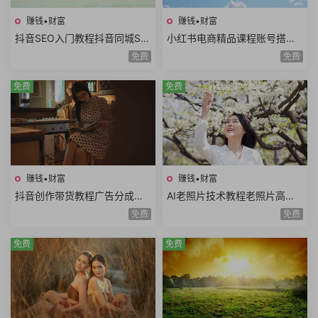
赚钱•财富
赚钱•财富
抖音SEO入门教程抖音同城SE
小红书电商精品课程账号搭建
O优化技巧关键词挖掘抖音搜
店铺开通选品技巧拍摄剪辑店
免费
免费
索优化保姆级教程
铺运营数据分析
免费
免费
赚钱•财富
赚钱•财富
抖音创作带货教程广告分成计
AI老照片技术教程老照片高清
划高清视频拍摄AI类APP使用
修复动作视频说话视频黑白照
免费
免费
口播视频制作
片上色网赚项目
免费
免费