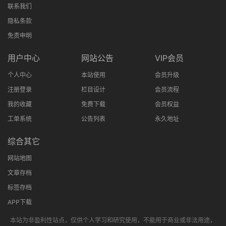
联系我们
隐私条款
免责申明
用户中心
网站公告
VIP会员
个人中心
本站使用
会员升级
注册登录
栏目设计
会员流程
我的收藏
免费下载
会员权益
工单系统
公告列表
永久地址
综合其它
网站地图
文章存档
标签存档
APP下载
本站为非盈利性站点，仅供个人学习和研究使用，不能用于商业或非法用途，