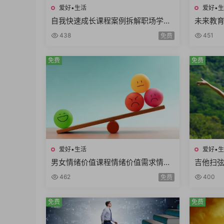
爱好•生活
爱好•
自我快速成长课程案例拆解职场学习
未来教育
生活场景高效成长方法论个人竞争力
统思维
438
451
免费
率思维5
免费
免费
爱好•生活
爱好•
男女情绪价值课程情绪价值需求情绪
吉他扫
价值类型情绪价值实例思维方式差异
右手切音
462
400
免费
10课时
免费
免费