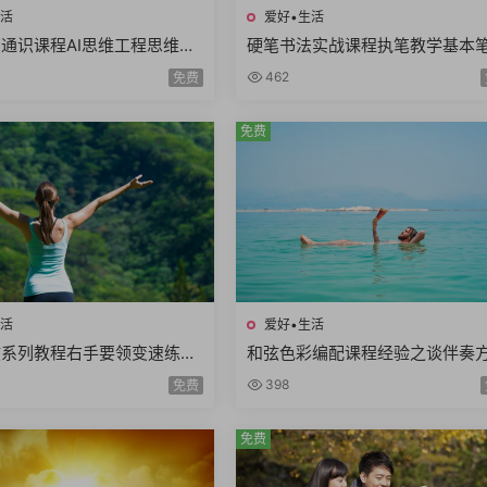
生活
爱好•生活
通识课程AI思维工程思维系
硬笔书法实战课程执笔教学基本
美学思维熵增思维哲学思维概
偏旁部首间架结构例字练习250
462
免费
1课时
+控笔课件
免费
生活
爱好•生活
弦系列教程右手要领变速练习
和弦色彩编配课程经验之谈伴奏
左手切音组合练习12课时
高级和弦编曲解析扒谱思路7课时
398
免费
免费