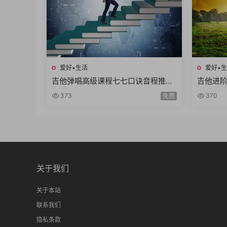
爱好•生活
爱好•
吉他弹唱高级课程七七口诀音程推算
吉他进阶
简谱视唱和弦构成音阶练习旋律和弦
靠弦练
373
370
免费
54课时
14课时
关于我们
关于本站
联系我们
隐私条款