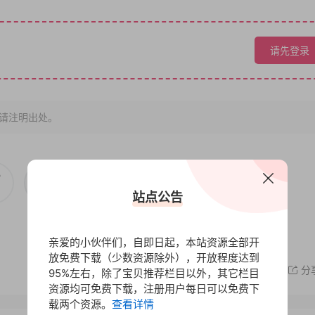
请先登录
请注明出处。
赏
0
站点公告
亲爱的小伙伴们，自即日起，本站资源全部开
放免费下载（少数资源除外），开放程度达到
分
95%左右，除了宝贝推荐栏目以外，其它栏目
资源均可免费下载，注册用户每日可以免费下
载两个资源。
查看详情