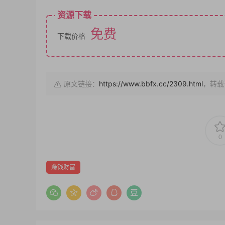
资源下载
免费
下载价格
原文链接：
https://www.bbfx.cc/2309.html
，转载
0
赚钱财富