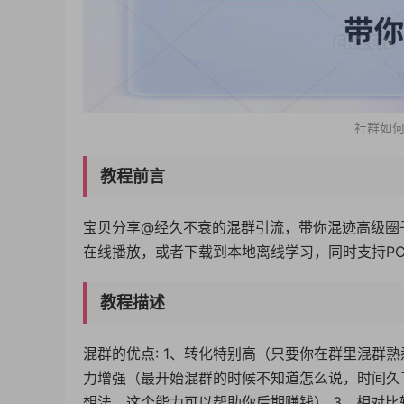
社群如
教程前言
宝贝分享@经久不衰的混群引流，带你混迹高级圈子
在线播放，或者下载到本地离线学习，同时支持P
教程描述
混群的优点: 1、转化特别高（只要你在群里混群
力增强（最开始混群的时候不知道怎么说，时间久
想法，这个能力可以帮助你后期赚钱） 3、相对