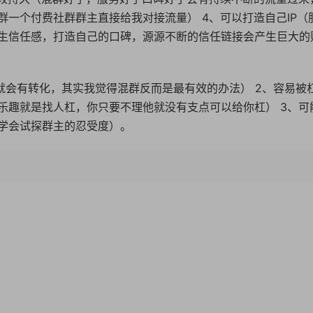
一个付费社群群主直接给我对接流量） 4、可以打造自己IP（
生信任感，打造自己的口碑，源源不断的信任链接会产生巨大的
就会有转化，其实我觉得混群反而是最有效的办法） 2、容易被
乐趣就是找人杠，你只要不理他就没有支点可以给你杠） 3、可
学会试探群主的忍受度）。