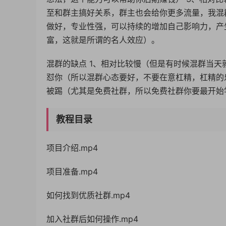
至和群主搞好关系，群主也会给你更多流量，我混群
做好，专业性强，可以持续的增加自己影响力，产
富，这就是所谓的名人效应）。
混群的缺点 1、相对比较慢（但是有时候混群当天
怼你（所以混群心态要好，不要在意杠精，杠精的
被踢（尤其是免费社群，所以免费社群你要最开始
教程目录
项目介绍.mp4
项目准备.mp4
如何找到优质社群.mp4
加入社群后如何操作.mp4