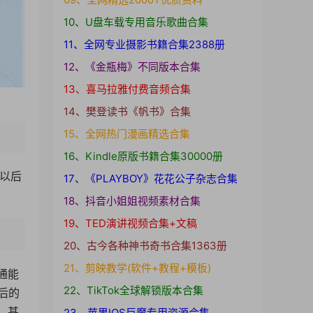
10、U盘车载专用音乐歌曲合集
11、全网专业摄影书籍合集2388册
12、《金瓶梅》不同版本合集
13、喜马拉雅付费音频合集
14、樊登读书《帆书》合集
15、全网热门漫画精选合集
16、Kindle原版书籍合集30000册
存以后
17、《PLAYBOY》花花公子杂志合集
18、抖音小姐姐视频素材合集
19、TED演讲视频合集+文稿
20、古今各种神书奇书合集1363册
21、剪映教学(软件+教程+模板)
通能
22、TikTok全球解锁版本合集
后的
，甚
23、苹果IOS巨魔专用资源合集