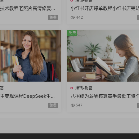
财富
赚钱•财富
片技术教程老照片高清修复动
小红书开店爆单教程小红书店铺
说话视频黑白照片上色网赚项
寻找爆品淘宝选品拼多多选品站
442
免费
品
免费
财富
赚钱•财富
博主变现课程DeepSeek生成
八招成为薪酬核算高手最低工资
片爆款内容文案图书赛道账号
所得税经济补偿金绩效薪资考勤
547
免费
薪酬管理8课时