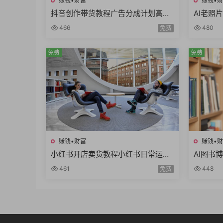
赚钱•财富
赚钱•
抖音创作带货教程广告分成计划高清
AI老照
视频拍摄AI类APP使用口播视频制作
作视频
466
480
免费
目
免费
免费
赚钱•财富
赚钱•
小红书开店卖货教程小红书日常运营
AI图书
对标同行小红书店铺管理开通直播
原创图
461
448
免费
养号