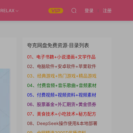
RELAX
登录
注册
夸克网盘免费资源·目录列表
01、电子书籍+小说漫画+文学作品
02、电脑软件+安卓软件+苹果软件
03、经典游戏+热门游戏+精品游戏
04、付费音频+音乐歌曲+音频素材
05、付费视频+视频资料+视频素材
06、股票基金+外汇期货+黄金债券
07、美食技术+小吃技术+秘方配方
08、DeepSeek操作使用&本地部署
09、全网精选2000T优质资料