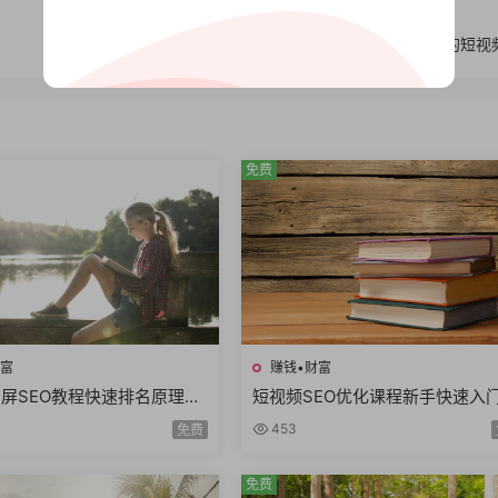
《觉醒之旅》文案模型教学，写出有意义的短视
免费
财富
赚钱•财富
屏SEO教程快速排名原理昵
短视频SEO优化课程新手快速入
霸屏高级霸屏拦截全套流程玩
视频搜索SEO关键词排名优化短
453
免费
文案
免费