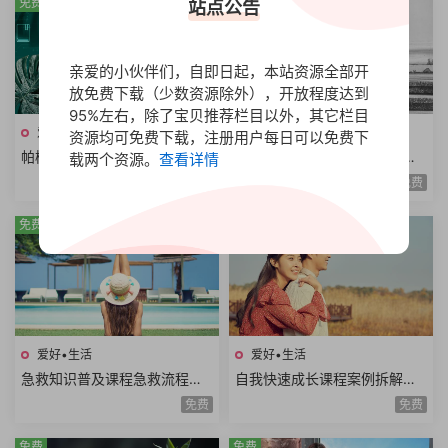
免费
免费
站点公告
亲爱的小伙伴们，自即日起，本站资源全部开
放免费下载（少数资源除外），开放程度达到
95%左右，除了宝贝推荐栏目以外，其它栏目
爱好•生活
爱好•生活
资源均可免费下载，注册用户每日可以免费下
帕梅拉健身课程全集热身运动
尊巴热舞减脂课程全身燃脂美
载两个资源。
查看详情
全身训练腹部训练臀腿训练舞
胸塑型缩腰平腹提臀塑腿Zumb
免费
免费
蹈系列瑜伽系列
a极速减脂12课时
免费
免费
爱好•生活
爱好•生活
急救知识普及课程急救流程心
自我快速成长课程案例拆解职
肺复苏哮喘发作止血包扎急性
场学习生活场景高效成长方法
免费
免费
腹痛急救技能
论个人竞争力
免费
免费