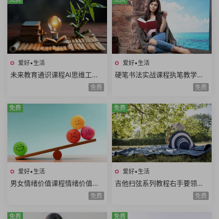
爱好•生活
爱好•生活
未来教育通识课程AI思维工程
硬笔书法实战课程执笔教学基
思维系统思维美学思维熵增思
本笔画偏旁部首间架结构例字
免费
免费
维哲学思维概率思维51课时
练习250课时+控笔课件
免费
免费
爱好•生活
爱好•生活
男女情绪价值课程情绪价值需
吉他扫弦系列教程右手要领变
求情绪价值类型情绪价值实例
速练习右手切音左手切音组合
免费
免费
思维方式差异10课时
练习12课时
免费
免费