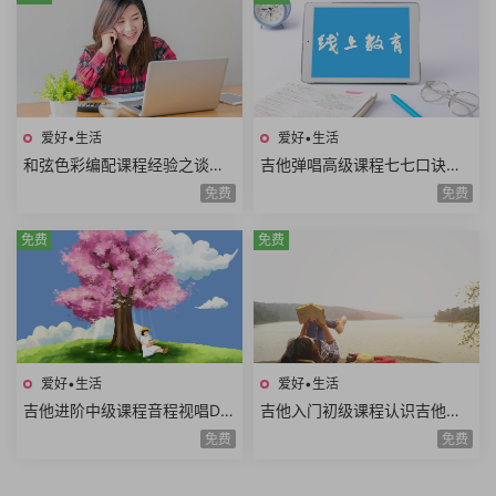
爱好•生活
爱好•生活
和弦色彩编配课程经验之谈伴
吉他弹唱高级课程七七口诀音
奏方法高级和弦编曲解析扒谱
程推算简谱视唱和弦构成音阶
免费
免费
思路7课时
练习旋律和弦54课时
免费
免费
爱好•生活
爱好•生活
吉他进阶中级课程音程视唱D调
吉他入门初级课程认识吉他调
和弦靠弦练习扫弦基础强五和
音调弦E调音阶弹唱练习基础乐
免费
免费
弦转位和弦14课时
理空弦弹唱20课时