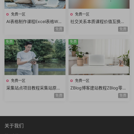
免费一区
免费一区
AI表格制作课程Excel表格WPS
社交关系本质课程价值互换强
表格AI数据处理技术AI数据分
者思维重塑自我转动餐桌开启
免费
免费
析技巧从小白到大神
自尊魅力四射
免费
免费
免费一区
免费一区
采集站点项目教程采集站原理
ZBlog博客建站教程ZBlog零基
采集站工具采集内容源自动采
础建站技术仿站乐园zblog2.0
免费
免费
集手工采集
视频专辑
关于我们