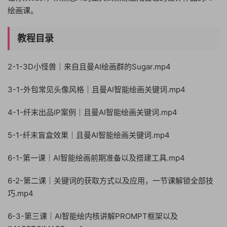
绘画课。
教程目录
2-1-3D小怪兽｜来自且曼AI绘画群的Sugar.mp4
3-1-外包常见头像风格｜且曼AI智能绘画关键词.mp4
4-1-纤末出品IP案例｜且曼AI智能绘画关键词.mp4
5-1-纤末盲盒效果｜且曼AI智能绘画关键词.mp4
6-1-第一课｜AI智能绘画前期准备以及搭建工具.mp4
6-2-第二课｜关键词的获取方式以及应用，一节课解锁全部技
巧.mp4
6-3-第三课｜AI智能绘内核讲解PROMPT框架以及