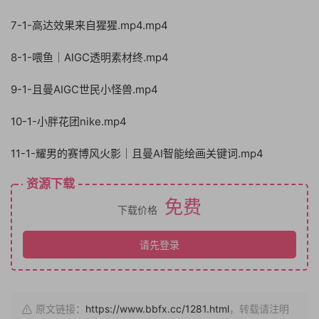
7-1-高达效果来自猩猩.mp4.mp4
8-1-喂鱼｜AIGC透明素材终.mp4
9-1-且曼AIGC世民小怪兽.mp4
10-1-小胖花团nike.mp4
11-1-耀男的赛博风火影｜且曼AI智能绘画关键词.mp4
资源下载
免费
下载价格
请先登录
原文链接：
https://www.bbfx.cc/1281.html
，转载请注明