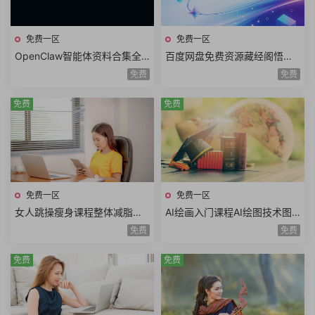
免费一区
免费一区
OpenClaw智能体资料合集全
百度网盘免费资源藏经阁悟道
网最全龙虾AI使用手册一人公
殿个人技能考试学习生活兴趣
免费
免费
司AI助手实战指南Agent本地部
通识科普超级个体+付费资源
署保姆级教程
免费
免费
免费一区
免费一区
女人跳操瘦身课程整体减脂局
AI绘画入门课程AI绘图技术图
部瘦身全身塑形椅子操甩油操
生图文生图comfyuiPS工作流
免费
免费
紧致操甩油操44课时
课程AI小白变大神
免费
免费