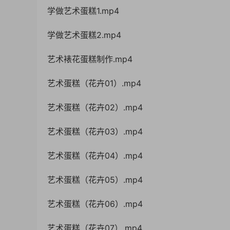
学做艺术蛋糕1.mp4
学做艺术蛋糕2.mp4
艺术裱花蛋糕制作.mp4
艺术蛋糕（花卉01）.mp4
艺术蛋糕（花卉02）.mp4
艺术蛋糕（花卉03）.mp4
艺术蛋糕（花卉04）.mp4
艺术蛋糕（花卉05）.mp4
艺术蛋糕（花卉06）.mp4
艺术蛋糕（花卉07）.mp4