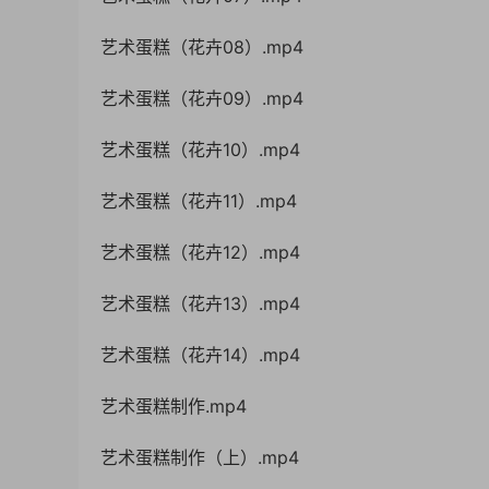
艺术蛋糕（花卉08）.mp4
艺术蛋糕（花卉09）.mp4
艺术蛋糕（花卉10）.mp4
艺术蛋糕（花卉11）.mp4
艺术蛋糕（花卉12）.mp4
艺术蛋糕（花卉13）.mp4
艺术蛋糕（花卉14）.mp4
艺术蛋糕制作.mp4
艺术蛋糕制作（上）.mp4