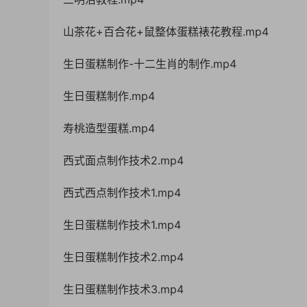
山茶花+百合花+鼠整体蛋糕裱花教程.mp4
生日蛋糕制作-十二生肖的制作.mp4
生日蛋糕制作.mp4
寿桃造型蛋糕.mp4
西式面点制作技术2.mp4
西式西点制作技术1.mp4
生日蛋糕制作技术1.mp4
生日蛋糕制作技术2.mp4
生日蛋糕制作技术3.mp4