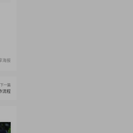
享海报
下一篇
作流程