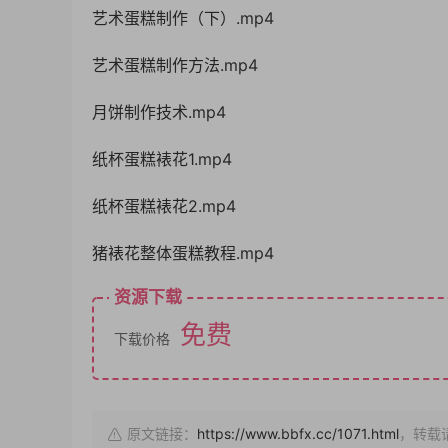
艺术蛋糕制作（下）.mp4
艺术蛋糕制作方法.mp4
月饼制作技术.mp4
纸杯蛋糕裱花1.mp4
纸杯蛋糕裱花2.mp4
猪裱花整体蛋糕教程.mp4
资源下载
免费
下载价格
原文链接：
https://www.bbfx.cc/1071.html
，转载