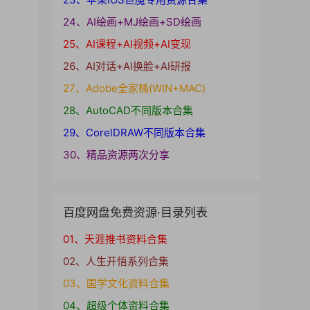
24、AI绘画+MJ绘画+SD绘画
25、AI课程+AI视频+AI变现
26、AI对话+AI换脸+AI研报
27、Adobe全家桶(WIN+MAC)
28、AutoCAD不同版本合集
29、CorelDRAW不同版本合集
30、精品资源两次分享
百度网盘免费资源·目录列表
01、天涯推书资料合集
02、人生开悟系列合集
03、国学文化资料合集
04、超级个体资料合集