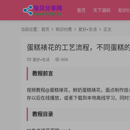
首页
天下源码
知识
当前位置：
首页
知识付费
爱好•生活
正文
蛋糕裱花的工艺流程，不同蛋糕
爱好•生活
909
教程前言
视频教程@蛋糕裱花，鲜奶蛋糕裱花，面点制作技术
存以后在线播放，或者下载到本地离线学习，同时
教程目录