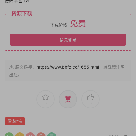
接码平台.txt
资源下载
免费
下载价格
请先登录
原文链接：
https://www.bbfx.cc/1655.html
，转载请注明
出处。
赏
0
0
赚钱财富