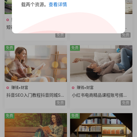
载两个资源。
查看详情
赚钱•财富
赚钱•财富
短视频SEO优化课程新手快速
短视频SEO实操课程短视频搜
入门短视频搜索SEO关键词排
索优化技术关键词排名获取精
免费
免费
名优化短视频文案
准搜索流量询单
免费
免费
赚钱•财富
赚钱•财富
抖音SEO入门教程抖音同城SE
小红书电商精品课程账号搭建
O优化技巧关键词挖掘抖音搜
店铺开通选品技巧拍摄剪辑店
免费
免费
索优化保姆级教程
铺运营数据分析
免费
免费