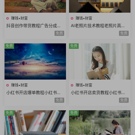
赚钱•财富
赚钱•财富
抖音创作带货教程广告分成计
AI老照片技术教程老照片高清
划高清视频拍摄AI类APP使用
修复动作视频说话视频黑白照
免费
免费
口播视频制作
片上色网赚项目
免费
免费
赚钱•财富
赚钱•财富
小红书开店爆单教程小红书店
小红书开店卖货教程小红书日
铺矩阵寻找爆品淘宝选品拼多
常运营对标同行小红书店铺管
免费
免费
多选品站内选品
理开通直播
免费
免费