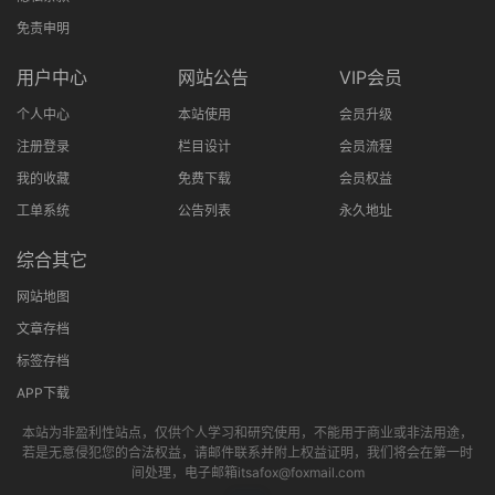
免责申明
用户中心
网站公告
VIP会员
个人中心
本站使用
会员升级
注册登录
栏目设计
会员流程
我的收藏
免费下载
会员权益
工单系统
公告列表
永久地址
综合其它
网站地图
文章存档
标签存档
APP下载
本站为非盈利性站点，仅供个人学习和研究使用，不能用于商业或非法用途，
若是无意侵犯您的合法权益，请邮件联系并附上权益证明，我们将会在第一时
间处理，电子邮箱itsafox@foxmail.com