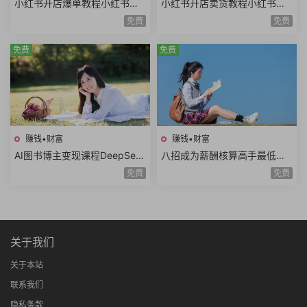
小红书开店爆单教程小红书店
小红书开店卖货教程小红书日
铺矩阵寻找爆品淘宝选品拼多
常运营对标同行小红书店铺管
免费
免费
多选品站内选品
理开通直播
免费
免费
赚钱•财富
赚钱•财富
AI图书博主变现课程DeepSee
八招成为薪酬核算高手最低工
k生成原创图片爆款内容文案图
资个人所得税经济补偿金绩效
免费
免费
书赛道账号养号
薪资考勤薪资薪酬管理8课时
关于我们
关于本站
联系我们
隐私条款