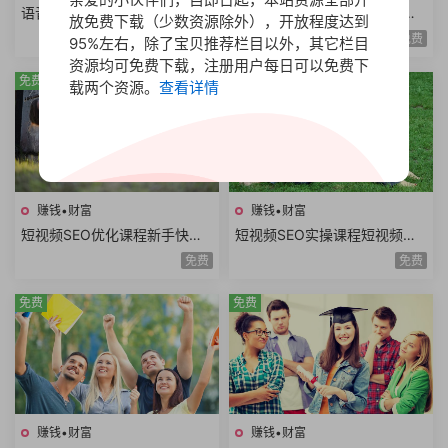
语音识别翻译实战教程全栈开
公众号霸屏SEO教程快速排名
放免费下载（少数资源除外），开放程度达到
发技术前后端架构设计副业赚
原理昵称内容霸屏高级霸屏拦
免费
免费
95%左右，除了宝贝推荐栏目以外，其它栏目
钱创业项目+源码
截全套流程玩法
资源均可免费下载，注册用户每日可以免费下
免费
免费
载两个资源。
查看详情
赚钱•财富
赚钱•财富
短视频SEO优化课程新手快速
短视频SEO实操课程短视频搜
入门短视频搜索SEO关键词排
索优化技术关键词排名获取精
免费
免费
名优化短视频文案
准搜索流量询单
免费
免费
赚钱•财富
赚钱•财富