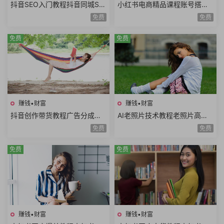
抖音SEO入门教程抖音同城SE
小红书电商精品课程账号搭建
O优化技巧关键词挖掘抖音搜
店铺开通选品技巧拍摄剪辑店
免费
免费
索优化保姆级教程
铺运营数据分析
免费
免费
赚钱•财富
赚钱•财富
抖音创作带货教程广告分成计
AI老照片技术教程老照片高清
划高清视频拍摄AI类APP使用
修复动作视频说话视频黑白照
免费
免费
口播视频制作
片上色网赚项目
免费
免费
赚钱•财富
赚钱•财富