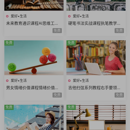
爱好•生活
爱好•生活
未来教育通识课程AI思维工程
硬笔书法实战课程执笔教学基
思维系统思维美学思维熵增思
本笔画偏旁部首间架结构例字
免费
免费
维哲学思维概率思维51课时
练习250课时+控笔课件
免费
免费
爱好•生活
爱好•生活
男女情绪价值课程情绪价值需
吉他扫弦系列教程右手要领变
求情绪价值类型情绪价值实例
速练习右手切音左手切音组合
免费
免费
思维方式差异10课时
练习12课时
免费
免费