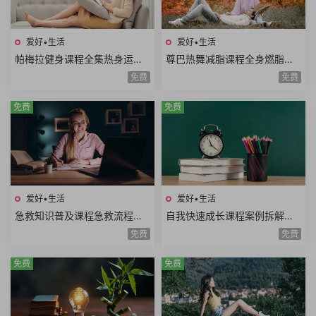
爱好•生活
爱好•生活
帕梅拉健身课程全集热身运动
尊巴热舞减脂课程全身燃脂美
全身训练腹部训练臀腿训练舞
胸塑型缩腰平腹提臀塑腿Zumb
免费
免费
蹈系列瑜伽系列
a极速减脂12课时
免费
免费
爱好•生活
爱好•生活
急救知识普及课程急救流程心
自我快速成长课程案例拆解职
肺复苏哮喘发作止血包扎急性
场学习生活场景高效成长方法
免费
免费
腹痛急救技能
论个人竞争力
免费
免费