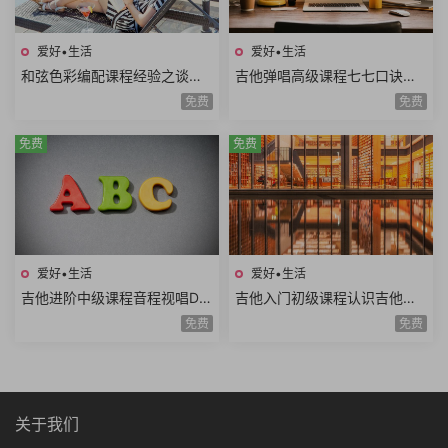
爱好•生活
爱好•生活
和弦色彩编配课程经验之谈伴
吉他弹唱高级课程七七口诀音
奏方法高级和弦编曲解析扒谱
程推算简谱视唱和弦构成音阶
免费
免费
思路7课时
练习旋律和弦54课时
免费
免费
爱好•生活
爱好•生活
吉他进阶中级课程音程视唱D调
吉他入门初级课程认识吉他调
和弦靠弦练习扫弦基础强五和
音调弦E调音阶弹唱练习基础乐
免费
免费
弦转位和弦14课时
理空弦弹唱20课时
关于我们