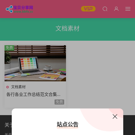
文档素材
免费
文档素材
各行各业工作总结范文合集，
不同岗位工作总结模板大全
免费
站点公告
关于我们
关于本站