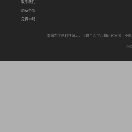
联系我们
隐私条款
免责申明
本站为非盈利性站点，仅供个人学习和研究使用，不能用于
Cop