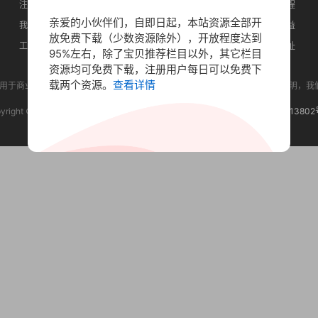
注册登录
栏目设计
会员流程
亲爱的小伙伴们，自即日起，本站资源全部开
我的收藏
免费下载
会员权益
放免费下载（少数资源除外），开放程度达到
工单系统
公告列表
永久地址
95%左右，除了宝贝推荐栏目以外，其它栏目
资源均可免费下载，注册用户每日可以免费下
载两个资源。
查看详情
商业或非法用途，若是无意侵犯您的合法权益，请邮件联系并附上权益证明，我们将会在第一时
yright © 2022-
2026 宝贝分享网bbfx.cc All rights reserved.
蜀ICP备2022013802