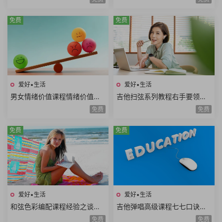
维哲学思维概率思维51课时
练习250课时+控笔课件
免费
免费
爱好•生活
爱好•生活
男女情绪价值课程情绪价值需
吉他扫弦系列教程右手要领变
求情绪价值类型情绪价值实例
速练习右手切音左手切音组合
免费
免费
思维方式差异10课时
练习12课时
免费
免费
爱好•生活
爱好•生活
和弦色彩编配课程经验之谈伴
吉他弹唱高级课程七七口诀音
奏方法高级和弦编曲解析扒谱
程推算简谱视唱和弦构成音阶
免费
免费