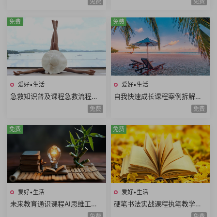
免费
免费
蹈系列瑜伽系列
a极速减脂12课时
免费
免费
爱好•生活
爱好•生活
急救知识普及课程急救流程心
自我快速成长课程案例拆解职
肺复苏哮喘发作止血包扎急性
场学习生活场景高效成长方法
免费
免费
腹痛急救技能
论个人竞争力
免费
免费
爱好•生活
爱好•生活
未来教育通识课程AI思维工程
硬笔书法实战课程执笔教学基
思维系统思维美学思维熵增思
本笔画偏旁部首间架结构例字
免费
免费