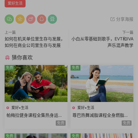
爱好生活
分享海报
上一篇
下一篇
如何在机关单位里生存与发展，
小白从零基础到歌手，EVT和IVA
如何在商业公司里生存与发展
声乐混声教学
猜你喜欢
免费
免费
爱好•生活
爱好•生活
帕梅拉健身课程全集热身运动
尊巴热舞减脂课程全身燃脂美
全身训练腹部训练臀腿训练舞
胸塑型缩腰平腹提臀塑腿Zumb
免费
免费
蹈系列瑜伽系列
a极速减脂12课时
免费
免费