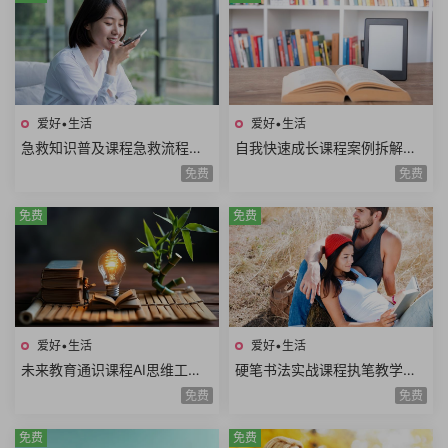
爱好•生活
爱好•生活
急救知识普及课程急救流程心
自我快速成长课程案例拆解职
肺复苏哮喘发作止血包扎急性
场学习生活场景高效成长方法
免费
免费
腹痛急救技能
论个人竞争力
免费
免费
爱好•生活
爱好•生活
未来教育通识课程AI思维工程
硬笔书法实战课程执笔教学基
思维系统思维美学思维熵增思
本笔画偏旁部首间架结构例字
免费
免费
维哲学思维概率思维51课时
练习250课时+控笔课件
免费
免费