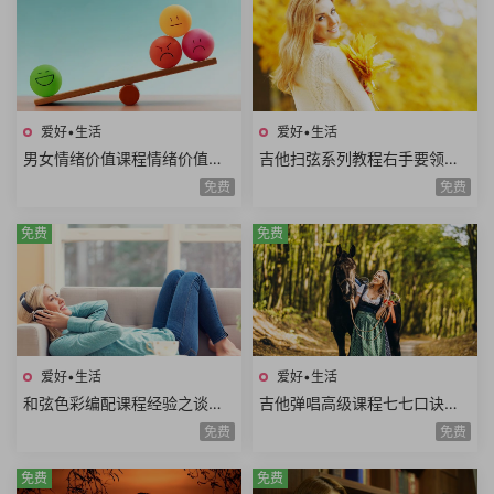
爱好•生活
爱好•生活
男女情绪价值课程情绪价值需
吉他扫弦系列教程右手要领变
求情绪价值类型情绪价值实例
速练习右手切音左手切音组合
免费
免费
思维方式差异10课时
练习12课时
免费
免费
爱好•生活
爱好•生活
和弦色彩编配课程经验之谈伴
吉他弹唱高级课程七七口诀音
奏方法高级和弦编曲解析扒谱
程推算简谱视唱和弦构成音阶
免费
免费
思路7课时
练习旋律和弦54课时
免费
免费