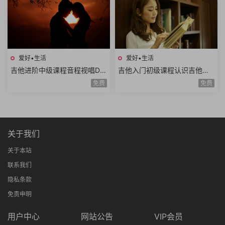
爱好•生活
爱好•生活
吉他进阶中级课程音程视唱D调
吉他入门初级课程认识吉他调
和弦靠弦练习扫弦基础强五和
音调弦E调音阶弹唱练习基础乐
免费
免费
弦转位和弦14课时
理空弦弹唱20课时
关于我们
关于本站
联系我们
隐私条款
免责申明
用户中心
网站公告
VIP会员